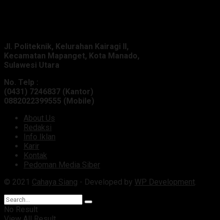
Alamat Kantor :
Jl. Politeknik, Kelurahan Kairagi II,
Kecamatan Mapanget, Kota Manado,
Sulawesi Utara
No. Telp :
(0431) 7246837 (Kantor)
0882022399555 (Mobile)
About Us
Redaksi
Info Iklan
Karir
Kontak
Pedoman Media Siber
© 2021
Cahaya Siang
- Developed by
WP Development
.
No Result
View All Result