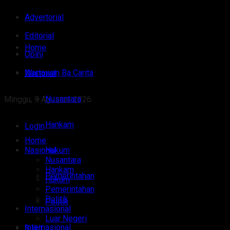
Advertorial
Editorial
Home
Opini
Wartawan Ba Carita
Nasional
Nusantara
Minggu, 9 Agustus 2026
Hankam
Login
Home
Nasional
Hukum
Nusantara
Hankam
Pemerintahan
Hukum
Pemerintahan
Politik
Politik
Internasional
Luar Negeri
Internasional
Sulut