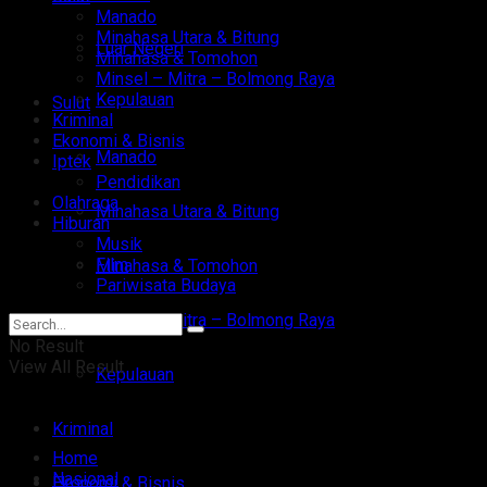
Manado
Minahasa Utara & Bitung
Luar Negeri
Minahasa & Tomohon
Minsel – Mitra – Bolmong Raya
Kepulauan
Sulut
Kriminal
Ekonomi & Bisnis
Manado
Iptek
Pendidikan
Olahraga
Minahasa Utara & Bitung
Hiburan
Musik
Film
Minahasa & Tomohon
Pariwisata Budaya
Minsel – Mitra – Bolmong Raya
No Result
View All Result
Kepulauan
Kriminal
Home
Nasional
Ekonomi & Bisnis