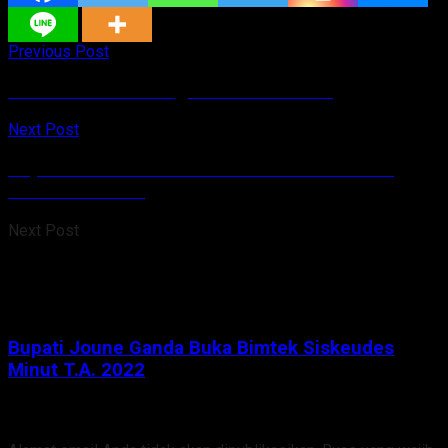
Previous Post
W20 Minut Dihadang PPKM Level Dua
Next Post
Bupati Joune Ganda Buka Bimtek Siskeudes
Minut T.A. 2022
Next Post
Bupati Joune Ganda Buka Bimtek Siskeudes
Minut T.A. 2022
Tinggalkan Balasan