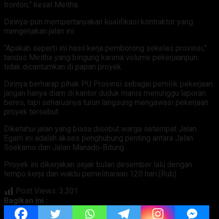
tronton,” kesal Meitha.
Dirinya-pun mempertanyakan kualifikasi kontraktor yang
mengerjakan jalan ini.
“Apakah seperti ini hasil kerja pemborong sekelas provinsi,”
tandas Meitha yang bingung karena volume pekerjaanpun
tidak dicantumkan di papan proyek.
Dirinya berharap pihak PU Provinsi sebagai pemilik pekerjaan
jangan hanya diam di kantor duduk manis menunggu laporan
beres, tapi seharusnya turun langsung mengawasi pekerjaan
proyek tersebut.
Diketahui jalan yang biasa disebut warga setempat Jalan
Egam ini adalah akses penghubung penting antara Jalan
Soekarno dan Jalan Manado-Bitung.
Proyek ini dikerjakan sejak bulan desember lalu dengan
tempo kerja dan waktu pemeliharaan 120 hari.(Rub)
Post Views:
3,301
Bagikan ini :