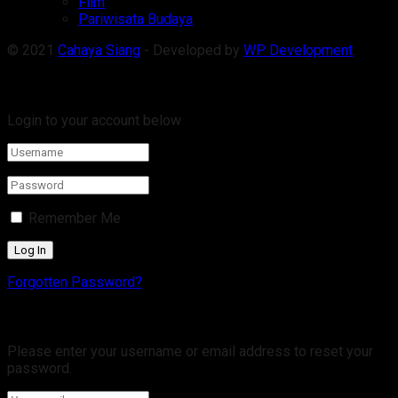
Film
Pariwisata Budaya
© 2021
Cahaya Siang
- Developed by
WP Development
.
Welcome Back!
Login to your account below
Remember Me
Forgotten Password?
Retrieve your password
Please enter your username or email address to reset your
password.