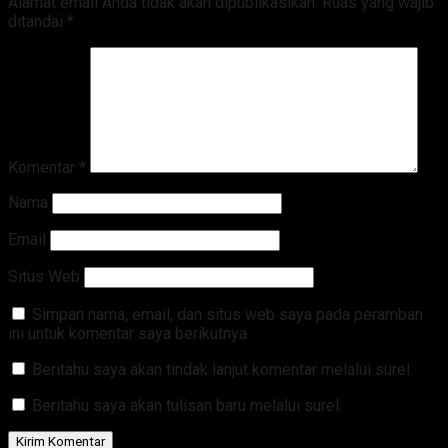
Alamat email Anda tidak akan dipublikasikan.
Ruas yang wajib
ditandai
*
Komentar
*
Nama
Email
Situs Web
Simpan nama, email, dan situs web saya pada peramban
ini untuk komentar saya berikutnya.
Beritahu saya akan tindak lanjut komentar melalui surel.
Beritahu saya akan tulisan baru melalui surel.