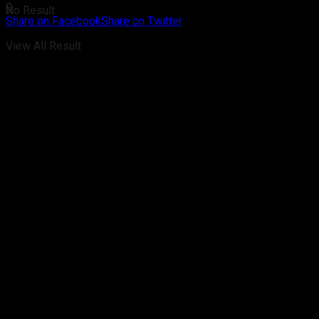
0
No Result
Share on Facebook
Share on Twitter
View All Result