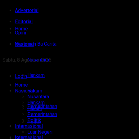
Advertorial
Editorial
Home
Opini
Wartawan Ba Carita
Nasional
Nusantara
Sabtu, 8 Agustus 2026
Hankam
Login
Home
Nasional
Hukum
Nusantara
Hankam
Pemerintahan
Hukum
Pemerintahan
Politik
Politik
Internasional
Luar Negeri
Internasional
Sulut