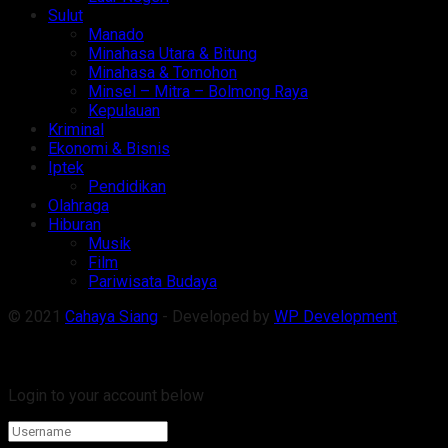
Sulut
Manado
Minahasa Utara & Bitung
Minahasa & Tomohon
Minsel – Mitra – Bolmong Raya
Kepulauan
Kriminal
Ekonomi & Bisnis
Iptek
Pendidikan
Olahraga
Hiburan
Musik
Film
Pariwisata Budaya
© 2021
Cahaya Siang
- Developed by
WP Development
.
Welcome Back!
Login to your account below