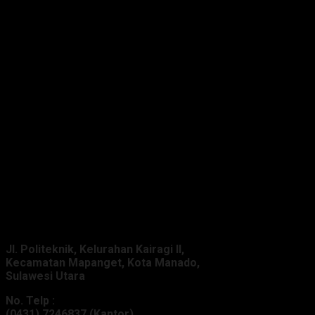
Alamat Kantor :
Jl. Politeknik, Kelurahan Kairagi II,
Kecamatan Mapanget, Kota Manado,
Sulawesi Utara
No. Telp :
(0431) 7246837 (Kantor)