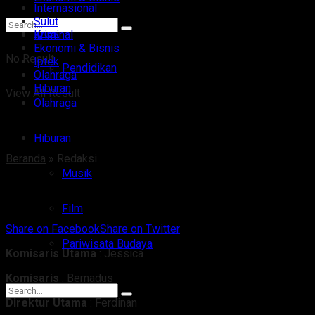
Internasional
Sulut
Iptek
Kriminal
Ekonomi & Bisnis
No Result
Iptek
Pendidikan
Olahraga
Hiburan
View All Result
Olahraga
Hiburan
Beranda
»
Redaksi
Musik
Redaksi
Film
Share on Facebook
Share on Twitter
Pariwisata Budaya
Komisaris Utama
: Jessica
Komisaris
: Bernadus
Direktur Utama
: Ferdinan