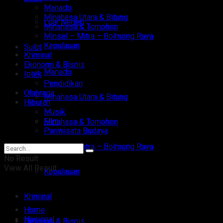
Manado
Minahasa Utara & Bitung
Luar Negeri
Minahasa & Tomohon
Minsel – Mitra – Bolmong Raya
Kepulauan
Sulut
Kriminal
Ekonomi & Bisnis
Manado
Iptek
Pendidikan
Olahraga
Minahasa Utara & Bitung
Hiburan
Musik
Film
Minahasa & Tomohon
Pariwisata Budaya
Minsel – Mitra – Bolmong Raya
No Result
View All Result
Kepulauan
Kriminal
Home
Nasional
Ekonomi & Bisnis