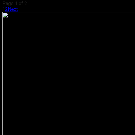
Page 1 of 2
1
2
Next