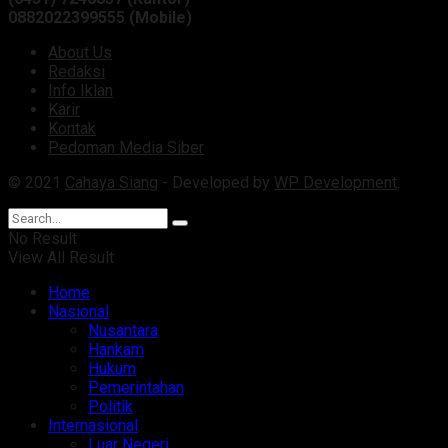
0882022399555 (Mobile)
About Us
Redaksi
Info Iklan
Karir
Kontak
Pedoman Media Siber
© 2021
Cahaya Siang
- Developed by
WP Development
.
No Result
View All Result
Home
Nasional
Nusantara
Hankam
Hukum
Pemerintahan
Politik
Internasional
Luar Negeri