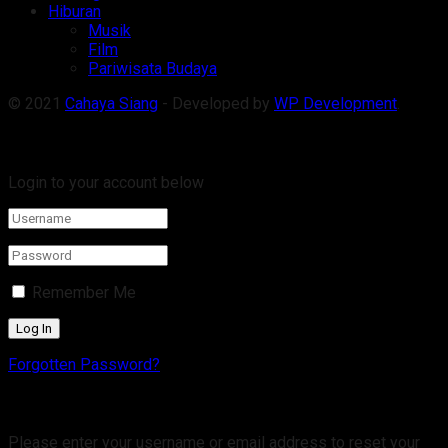
Hiburan
Musik
Film
Pariwisata Budaya
© 2021
Cahaya Siang
- Developed by
WP Development
.
Welcome Back!
Login to your account below
Remember Me
Forgotten Password?
Retrieve your password
Please enter your username or email address to reset your