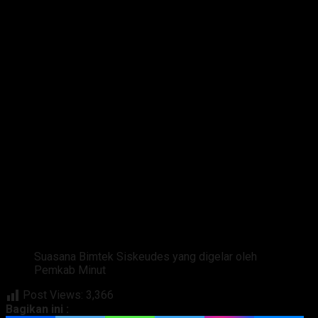
Suasana Bimtek Siskeudes yang digelar oleh
Pemkab Minut
Post Views:
3,366
Bagikan ini :