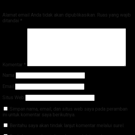
Tinggalkan Balasan
Alamat email Anda tidak akan dipublikasikan.
Ruas yang wajib
ditandai
*
Komentar
*
Nama
Email
Situs Web
Simpan nama, email, dan situs web saya pada peramban
ini untuk komentar saya berikutnya.
Beritahu saya akan tindak lanjut komentar melalui surel.