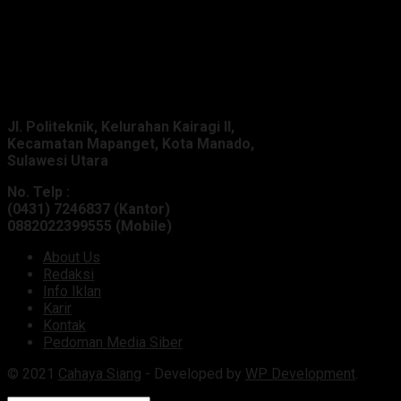
Alamat Kantor :
Jl. Politeknik, Kelurahan Kairagi II,
Kecamatan Mapanget, Kota Manado,
Sulawesi Utara
No. Telp :
(0431) 7246837 (Kantor)
0882022399555 (Mobile)
About Us
Redaksi
Info Iklan
Karir
Kontak
Pedoman Media Siber
© 2021
Cahaya Siang
- Developed by
WP Development
.