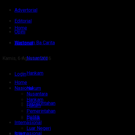
Advertorial
Editorial
Home
Opini
Wartawan Ba Carita
Nasional
Nusantara
Kamis, 6 Agustus 2026
Hankam
Login
Home
Nasional
Hukum
Nusantara
Hankam
Pemerintahan
Hukum
Pemerintahan
Politik
Politik
Internasional
Luar Negeri
Internasional
Sulut