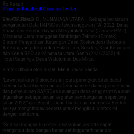
0
No Result
Share on Facebook
Share on Twitter
CAHAYASIANG.ID , MUNAHASA UTARA – Sebagai persiapan
View All Result
penginputan Data RAPBDes tahun anggaran (TA) 2022, Dinas
Sosial dan Pemberdayaan Masyarakat Desa (Dinsos-PMD)
Minahasa Utara menggelar Bimbingan Tekhnik (Bimtek)
Sistem Pengelolaan Keuangan Desa (Siskeudes) Berbasis
Aplikasi, yang diikuti oleh Hukum Tua, Sekdes, Kaur Keuangan
dan Ketua BPD se-Minahasa Utara. Senin (24/1/2022) di
Hotel Sutanraja, Desa Watutumou Dua Minut.
Bimtek dibuka oleh Bupati Minut Joune Ganda.
“Lewat aplikasi Siskeudes ini, para perangkat desa dapat
meningkatkan kinerja dan profesionalisme dalam pengelolaan
dan penyusunan RAPBDes keuangan desa yang nantinya akan
digunakan sebagai acuan kegiatan pembangunan sepanjang
tahun 2022,” ujar Bupati Joune Ganda saat membuka Bimtek
seraya menghimbau peserta untuk mengikuti bimtek ini
dengan seksama.
“Selesai mengikuti bimtek, diharapkan peserta dapat
menginput data dengan benar sehingga terhindar dari