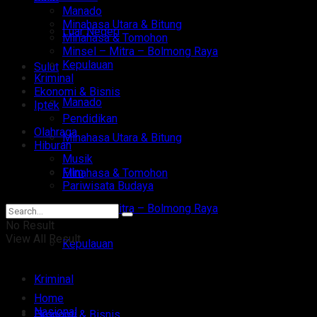
Manado
Minahasa Utara & Bitung
Luar Negeri
Minahasa & Tomohon
Minsel – Mitra – Bolmong Raya
Kepulauan
Sulut
Kriminal
Ekonomi & Bisnis
Manado
Iptek
Pendidikan
Olahraga
Minahasa Utara & Bitung
Hiburan
Musik
Film
Minahasa & Tomohon
Pariwisata Budaya
Minsel – Mitra – Bolmong Raya
No Result
View All Result
Kepulauan
Kriminal
Home
Nasional
Ekonomi & Bisnis