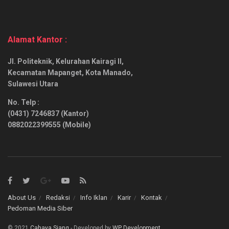
Alamat Kantor :
Jl. Politeknik, Kelurahan Kairagi II,
Kecamatan Mapanget, Kota Manado,
Sulawesi Utara
No. Telp :
(0431) 7246837 (Kantor)
0882022399555 (Mobile)
About Us
Redaksi
Info Iklan
Karir
Kontak
Pedoman Media Siber
© 2021
Cahaya Siang
- Developed by
WP Development
.