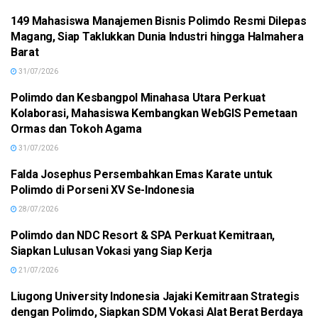
149 Mahasiswa Manajemen Bisnis Polimdo Resmi Dilepas
MANADO
Magang, Siap Taklukkan Dunia Industri hingga Halmahera
Barat
31/07/2026
Polimdo dan Kesbangpol Minahasa Utara Perkuat
MANADO
Kolaborasi, Mahasiswa Kembangkan WebGIS Pemetaan
Ormas dan Tokoh Agama
31/07/2026
Falda Josephus Persembahkan Emas Karate untuk
NASIONAL
Polimdo di Porseni XV Se-Indonesia
28/07/2026
Polimdo dan NDC Resort & SPA Perkuat Kemitraan,
EKONOMI & BISNIS
Siapkan Lulusan Vokasi yang Siap Kerja
21/07/2026
Liugong University Indonesia Jajaki Kemitraan Strategis
MANADO
dengan Polimdo, Siapkan SDM Vokasi Alat Berat Berdaya