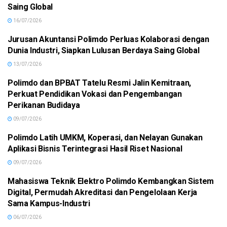
Saing Global
16/07/2026
Jurusan Akuntansi Polimdo Perluas Kolaborasi dengan
MANADO
Dunia Industri, Siapkan Lulusan Berdaya Saing Global
13/07/2026
Polimdo dan BPBAT Tatelu Resmi Jalin Kemitraan,
MANADO
Perkuat Pendidikan Vokasi dan Pengembangan
Perikanan Budidaya
09/07/2026
Polimdo Latih UMKM, Koperasi, dan Nelayan Gunakan
MANADO
Aplikasi Bisnis Terintegrasi Hasil Riset Nasional
09/07/2026
Mahasiswa Teknik Elektro Polimdo Kembangkan Sistem
MANADO
Digital, Permudah Akreditasi dan Pengelolaan Kerja
Sama Kampus-Industri
06/07/2026