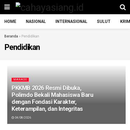
HOME
NASIONAL
INTERNASIONAL
SULUT
KRIM
Beranda
»
Pendidikan
Pendidikan
MANADO
PKKMB 2026 Resmi Dibuka,
Polimdo Bekali Mahasiswa Baru
dengan Fondasi Karakter,
Keterampilan, dan Integritas
04/08/2026