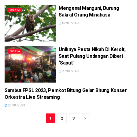
Mengenal Manguni, Burung
BUDAYA
Sakral Orang Minahasa
02/09/2023
Uniknya Pesta Nikah Di Keroit,
BUDAYA
Saat Pulang Undangan Diberi
‘Saput’
29/04/2023
Sambut FPSL 2023, Pemkot Bitung Gelar Bitung Konser
BITUNG
Orkestra Live Streaming
27/04/2023
1
2
3