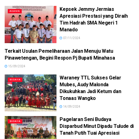
Kepsek Jemmy Jermias
AGAMA
Apresiasi Prestasi yang Diraih
Tim Hadrah SMA Negeri 1
Manado
07/11/2024
Terkait Usulan Pemeliharaan Jalan Menuju Watu
BUDAYA
Pinawetengan, Begini Respon Pj Bupati Minahasa
15/09/2024
Waraney TTL Sukses Gelar
BUDAYA
Mubes, Audy Malonda
Dikukuhkan Jadi Ketum dan
Tonaas Wangko
14/09/2024
Pagelaran Seni Budaya
BUDAYA
Disparbud Minut Dipadu Tulude di
Tanah Putih Tuai Apresiasi