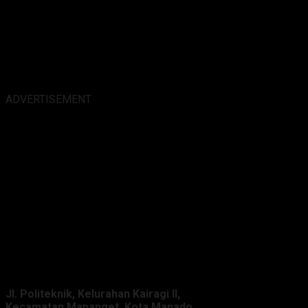
ADVERTISEMENT
Alamat Kantor :
Jl. Politeknik, Kelurahan Kairagi II,
Kecamatan Mapanget, Kota Manado,