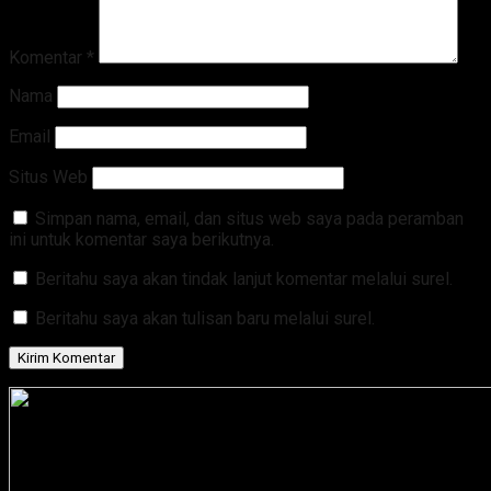
Komentar
*
Nama
Email
Situs Web
Simpan nama, email, dan situs web saya pada peramban
ini untuk komentar saya berikutnya.
Beritahu saya akan tindak lanjut komentar melalui surel.
Beritahu saya akan tulisan baru melalui surel.