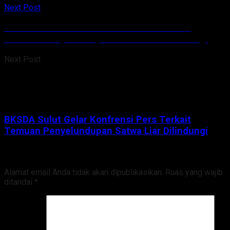
Next Post
BKSDA Sulut Gelar Konfrensi Pers Terkait
Temuan Penyelundupan Satwa Liar Dilindungi
Next Post
BKSDA Sulut Gelar Konfrensi Pers Terkait
Temuan Penyelundupan Satwa Liar Dilindungi
Tinggalkan Balasan
Alamat email Anda tidak akan dipublikasikan.
Ruas yang wajib
ditandai
*