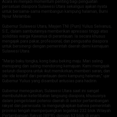
Acara ini menjadi momentum penting bagi penguatan
persatuan diaspora Sulawesi Utara sekaligus ajakan nyata
untuk bersama-sama membangun kampung halaman, Bumi
Nyiur Melambai.
‎Gubernur Sulawesi Utara, Mayjen TNI (Purn) Yulius Selvanus,
S.E., dalam sambutannya memberikan apresiasi tinggi atas
soliditas warga Kawanua di perantauan. Ia secara khusus
mengajak para pakar, profesional, dan pengusaha diaspora
untuk bersinergi dengan pemerintah daerah demi kemajuan
Sulawesi Utara.
‎“Marijo baku tongka, kong baku beking maju. Mari saling
menopang dan saling mendorong kemajuan. Kami mengajak
seluruh diaspora untuk ikut memikirkan, memberi saran, dan
ide-ide kreatif dari perantauan demi kampung halaman,” ujar
Gubernur Yulius yang disambut antusias para hadirin.
‎Gubernur menegaskan, Sulawesi Utara saat ini sangat
membutuhkan keterlibatan langsung diaspora, khususnya
dalam pengelolaan potensi daerah di sektor pertambangan
rakyat dan pariwisata. Ia mengungkapkan bahwa pemerintah
provinsi tengah memperjuangkan legalitas 232 blok Wilayah
Pertambangan Rakyat (WPR), dengan 63 blok di enam