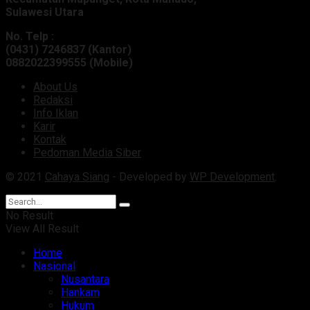
Sulawesi Utara
No. Telp :
(0431) 7246837 (Kantor)
0882022399555 (Mobile)
About Us
Redaksi
Info Iklan
Karir
Kontak
Pedoman Media Siber
© 2021
Cahaya Siang
- Developed by
WP Development
.
No Result
View All Result
Home
Nasional
Nusantara
Hankam
Hukum