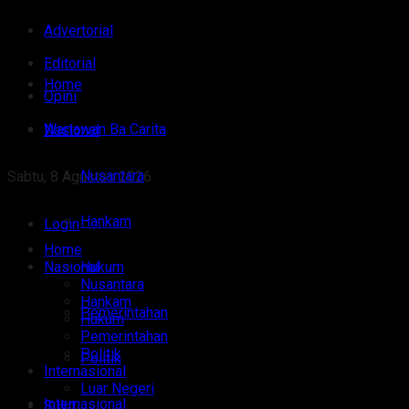
Advertorial
Editorial
Home
Opini
Wartawan Ba Carita
Nasional
Nusantara
Sabtu, 8 Agustus 2026
Hankam
Login
Home
Nasional
Hukum
Nusantara
Hankam
Pemerintahan
Hukum
Pemerintahan
Politik
Politik
Internasional
Luar Negeri
Internasional
Sulut