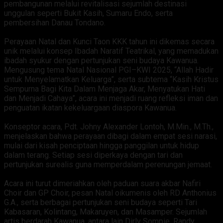
pembangunan melalui revitalisasi sejumlah destinasi
unggulan seperti Bukit Kasih, Sumaru Endo, serta
pembersihan Danau Tondano.
‎Perayaan Natal dan Kunci Taon KKK tahun ini dikemas secara
unik melalui konsep Ibadah Naratif Teatrikal, yang memadukan
ibadah syukur dengan pertunjukan seni budaya Kawanua.
Mengusung tema Natal Nasional PGI–KWI 2025, “Allah Hadir
untuk Menyelamatkan Keluarga”, serta subtema “Kasih Kristus
Sempurna Bagi Kita Dalam Menjaga Akar, Menyatukan Hati
dan Menjadi Cahaya”, acara ini menjadi ruang refleksi iman dan
penguatan ikatan kekeluargaan diaspora Kawanua.
‎Konseptor acara, Pdt. Johny Alexander Lontoh, M.Min., M.Th.,
menjelaskan bahwa perayaan dibagi dalam empat sesi narasi,
mulai dari kisah penciptaan hingga panggilan untuk hidup
dalam terang. Setiap sesi diperkaya dengan tari dan
pertunjukan surealis guna memperdalam perenungan jemaat.
‎Acara ini turut dimeriahkan oleh paduan suara akbar Nafiri
Choir dan GP Choir, pesan Natal oikumenis oleh RD Anthonius
G.A., serta berbagai pertunjukan seni budaya seperti Tari
Kabasaran, Kolintang, Makaruyen, dan Masamper. Sejumlah
artis berdarah Kawanua, antara lain Dirly Sompie, Randy