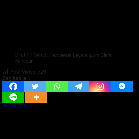
Dirut PT Garuda Indonesia Letjend purn Glenn
Kairupan
Post Views:
729
Bagikan ini :
Previous Post
Warga Desak Bupati FDW Panggil Kadis
Pendidikan Dan Inspektorat Serta Operator
Sekolah Tekait Anggaran ATK Masuk ke Bumdes