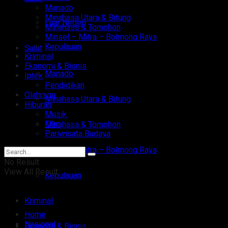
Manado
Minahasa Utara & Bitung
Luar Negeri
Minahasa & Tomohon
Minsel – Mitra – Bolmong Raya
Kepulauan
Sulut
Kriminal
Ekonomi & Bisnis
Manado
Iptek
Pendidikan
Olahraga
Minahasa Utara & Bitung
Hiburan
Musik
Film
Minahasa & Tomohon
Pariwisata Budaya
Minsel – Mitra – Bolmong Raya
No Result
View All Result
Kepulauan
Kriminal
Home
Nasional
Ekonomi & Bisnis