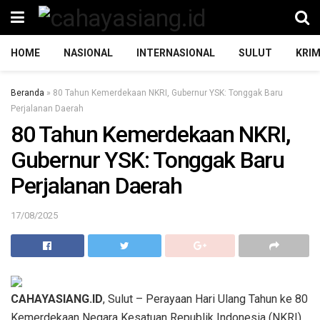
HOME
NASIONAL
INTERNASIONAL
SULUT
KRIM
Beranda
»
80 Tahun Kemerdekaan NKRI, Gubernur YSK: Tonggak Baru
Perjalanan Daerah
80 Tahun Kemerdekaan NKRI,
Gubernur YSK: Tonggak Baru
Perjalanan Daerah
17/08/2025
CAHAYASIANG.ID
, Sulut – Perayaan Hari Ulang Tahun ke 80
Kemerdekaan Negara Kesatuan Republik Indonesia (NKRI),