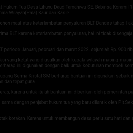
bat Hukum Tua Desa Lihunu Daud Tamahiwu SE, Babinsa Koramil 
ala Wilayah(Pala) Kaur dan Kasie.
n maaf atas keterlambatan penyaluran BLT Dandes tahap I aki
 BLT karena keterlambatan penyaluran, hal ini tidak disengaja 
 periode Januari, pebruari dan maret 2022, sejumlah Rp. 900 rib
ksi yang ketat yang diusulkan oleh kepala wilayah masing-mas
erharap ini digunakan dengan baik untuk kebutuhan membeli sem
pang Serma Kristal SM berharap bantuan ini digunakan sebaik mun
n dan tepat guna.
ras, karena untuk itulah bantuan ini diberikan oleh pemerintah p
a sama dengan penjabat hukum tua yang baru dilantik oleh Plt.
otak kotakan. Karena untuk membangun desa perlu satu hati dan 