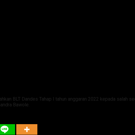
ahkan BLT Dandes Tahap I tahun anggaran 2022 kepada salah s
andra Bawole.