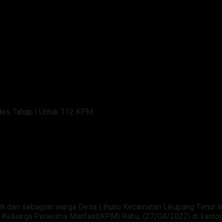
des Tahap I Untuk 112 KPM
unu Salurkan BLT Dandes Taha
ari sebagian warga Desa Lihunu Kecamatan Likupang Timur ter
 Keluarga Penerima Manfaat(KPM) Rabu, (27/04/2022) di kantor