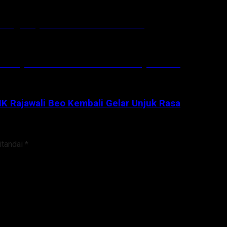
 Dengannya Gembira dan Sukacita
K Rajawali Beo Kembali Gelar Unjuk Rasa
K Rajawali Beo Kembali Gelar Unjuk Rasa
itandai
*