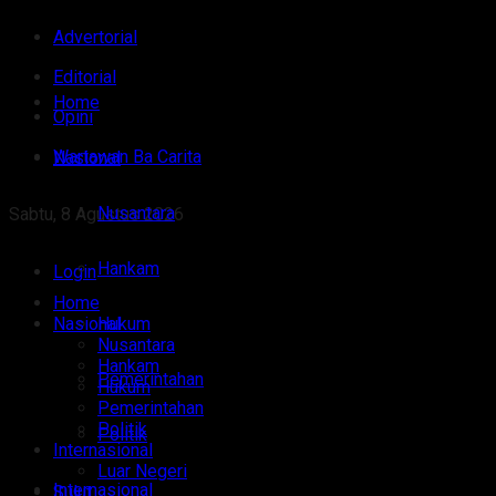
Advertorial
Editorial
Home
Opini
Wartawan Ba Carita
Nasional
Nusantara
Sabtu, 8 Agustus 2026
Hankam
Login
Home
Nasional
Hukum
Nusantara
Hankam
Pemerintahan
Hukum
Pemerintahan
Politik
Politik
Internasional
Luar Negeri
Internasional
Sulut