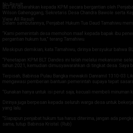
No Result
BLT ini diserahkan kepada KPM secara bergantian oleh Penja
Wilson Gahenggang, Sekretaris Desa Chandra Bawole serta Kep
View All Result
Dalam sambutannya, Penjabat Hukum Tua Daud Tamahiwu memoho
“Kami pemerintah desa memohon maaf kepada bapak ibu penerima
pergantian hukum tua,” terang Tamahiwu.
Meskipun demikian, kata Tamahiwu, dirinya bersyukur bahwa BLT
“Penetapan KPM BLT Dandes ini telah melalui mekanisme sele
tahun 2021, kemudian dimusyawarahkan di tingkat desa. Saya b
Terpisah, Babinsa Pulau Bangka mewakili Danramil 1310-03 Liku
mengawasi pemberian bantuan pemerintah supaya tepat sasara
“Gunakan hanya untuk isi perut saja, kecuali membeli minuman ke
Dirinya juga berpesan kepada seluruh warga desa untuk bekerj
yang lalu.
“Siapapun penjabat hukum tua harus diterima, jangan ada pengk
sama, tutup Babinsa Kristal. (Rub)