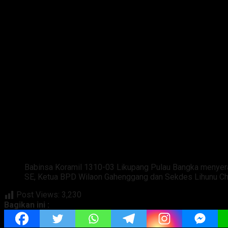
Babinsa Koramil 1310-03 Likupang Pulau Bangka menyer
SE, Ketua BPD Wilaon Gahenggang dan Sekdes Lihunu Ch
Post Views:
3,230
Bagikan ini :