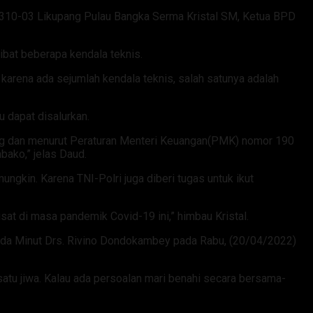
1310-03 Likupang Pulau Bangka Serma Kristal SM, Ketua BPD
bat beberapa kendala teknis.
karena ada sejumlah kendala teknis, salah satunya adalah
u dapat disalurkan.
ing dan menurut Peraturan Menteri Keuangan(PMK) nomor 190
bako,” jelas Daud.
gkin. Karena TNI-Polri juga diberi tugas untuk ikut
usat di masa pandemik Covid-19 ini,” himbau Kristal.
Sekda Minut Drs. Rivino Dondokambey pada Rabu, (20/04/2022)
satu jiwa. Kalau ada persoalan mari benahi secara bersama-