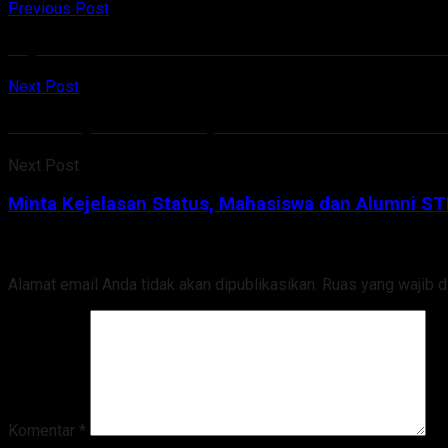
Previous Post
Elly Lasut: Kami Sambut Peserta Paskah Nasional
Next Post
Minta Kejelasan Status, Mahasiswa dan Alumni STI
Next Post
Minta Kejelasan Status, Mahasiswa dan Alumni STI
Tinggalkan Balasan
Alamat email Anda tidak akan dipublikasikan.
Ruas yang wajib d
Komentar
*