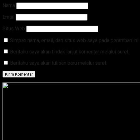
Nama
Email
Situs Web
Simpan nama, email, dan situs web saya pada peramban ini 
Beritahu saya akan tindak lanjut komentar melalui surel.
Beritahu saya akan tulisan baru melalui surel.