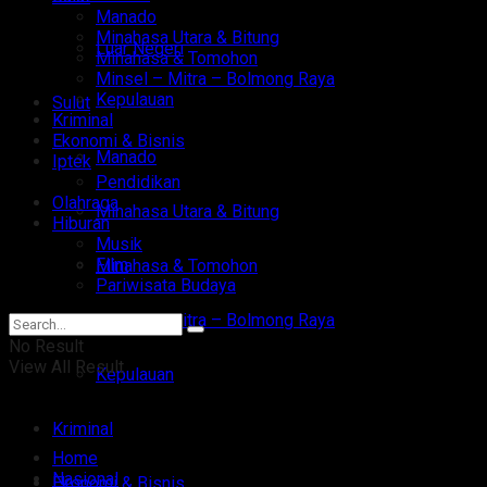
Manado
Minahasa Utara & Bitung
Luar Negeri
Minahasa & Tomohon
Minsel – Mitra – Bolmong Raya
Kepulauan
Sulut
Kriminal
Ekonomi & Bisnis
Manado
Iptek
Pendidikan
Olahraga
Minahasa Utara & Bitung
Hiburan
Musik
Film
Minahasa & Tomohon
Pariwisata Budaya
Minsel – Mitra – Bolmong Raya
No Result
View All Result
Kepulauan
Kriminal
Home
Nasional
Ekonomi & Bisnis