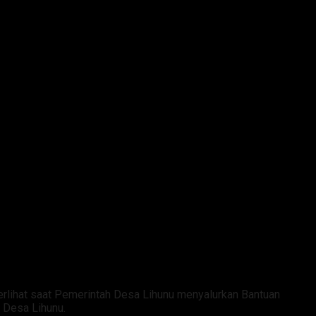
p I Untuk 112 KPM
lihat saat Pemerintah Desa Lihunu menyalurkan Bantuan
 Desa Lihunu.