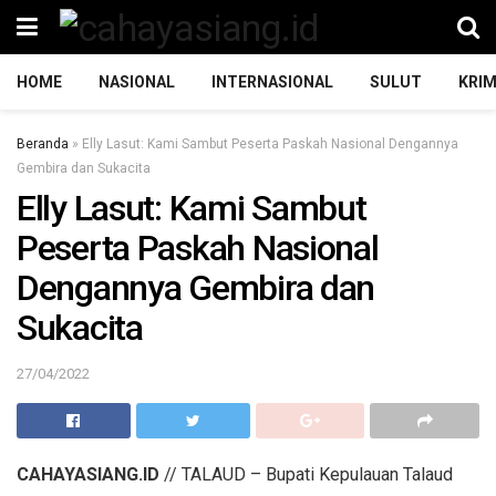
HOME
NASIONAL
INTERNASIONAL
SULUT
KRIM
Beranda
»
Elly Lasut: Kami Sambut Peserta Paskah Nasional Dengannya
Gembira dan Sukacita
Elly Lasut: Kami Sambut
Peserta Paskah Nasional
Dengannya Gembira dan
Sukacita
27/04/2022
CAHAYASIANG.ID
// TALAUD – Bupati Kepulauan Talaud