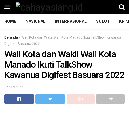
HOME
NASIONAL
INTERNASIONAL
SULUT
KRIM
Beranda
»
Wali Kota dan Wakil Wali Kota Manado Ikuti TalkShow Kawanua
Digifest Basuara 2022
Wali Kota dan Wakil Wali Kota
Manado Ikuti TalkShow
Kawanua Digifest Basuara 2022
06/07/2022