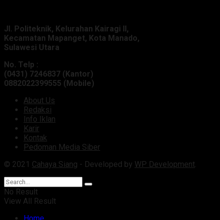
Alamat Kantor :
Jl. Politeknik, Kelurahan Kairagi II,
Kecamatan Mapanget, Kota Manado,
Sulawesi Utara
No. Telp :
(0431) 7246837 (Kantor)
0882022399555 (Mobile)
About Us
Redaksi
Info Iklan
Karir
Kontak
Pedoman Media Siber
© 2021
Cahaya Siang
- Developed by
WP Development
.
No Result
View All Result
Home