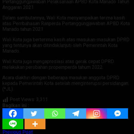
Pertanggungjawaban Pelaksanaan APBD Kota Manado Tahun
Anggaran 2021.
Dalam sambutannya, Wali Kota menyampaikan terima kasih
atas Pembahasan Ranperda Pertanggungjawaban APBD Kota
Manado tahun 2021.
Wali Kota juga berterima kasih atas masukan-masukan DPRD
yang tentunya akan ditindaklanjuti oleh Pemerintah Kota
Manado.
Wali Kota juga mengapresiasi atas gerak cepat DPRD
melakukan perobahan propemperda tahum 2022.
Acara diakhiri dengan beberapa masukan anggota DPRD
kepada Pemerintah Kota setelah menginterupsi persidangan.
(*JL)
Post Views:
3,311
Bagikan ini :
Previous Post