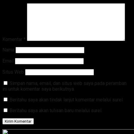
Komentar
*
Nama
Email
Situs Web
Simpan nama, email, dan situs web saya pada peramban
ini untuk komentar saya berikutnya.
Beritahu saya akan tindak lanjut komentar melalui surel.
Beritahu saya akan tulisan baru melalui surel.