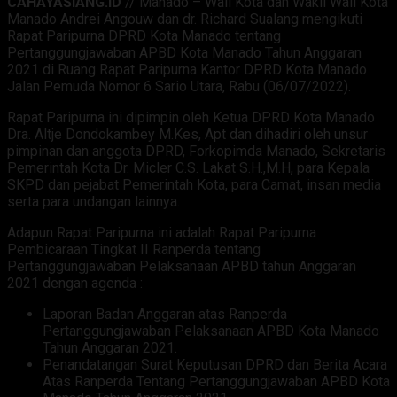
CAHAYASIANG.ID
// Manado – Wali Kota dan Wakil Wali Kota
Manado Andrei Angouw dan dr. Richard Sualang mengikuti
Rapat Paripurna DPRD Kota Manado tentang
Pertanggungjawaban APBD Kota Manado Tahun Anggaran
2021 di Ruang Rapat Paripurna Kantor DPRD Kota Manado
Jalan Pemuda Nomor 6 Sario Utara, Rabu (06/07/2022).
Rapat Paripurna ini dipimpin oleh Ketua DPRD Kota Manado
Dra. Altje Dondokambey M.Kes, Apt dan dihadiri oleh unsur
pimpinan dan anggota DPRD, Forkopimda Manado, Sekretaris
Pemerintah Kota Dr. Micler C.S. Lakat S.H.,M.H, para Kepala
SKPD dan pejabat Pemerintah Kota, para Camat, insan media
serta para undangan lainnya.
Adapun Rapat Paripurna ini adalah Rapat Paripurna
Pembicaraan Tingkat II Ranperda tentang
Pertanggungjawaban Pelaksanaan APBD tahun Anggaran
2021 dengan agenda :
Laporan Badan Anggaran atas Ranperda
Pertanggungjawaban Pelaksanaan APBD Kota Manado
Tahun Anggaran 2021.
Penandatangan Surat Keputusan DPRD dan Berita Acara
Atas Ranperda Tentang Pertanggungjawaban APBD Kota