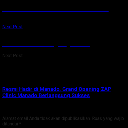
Wali Kota dan Wakil Wali Kota Manado Ikuti
TalkShow Kawanua Digifest Basuara 2022
Next Post
Resmi Hadir di Manado. Grand Opening ZAP
Clinic Manado Berlangsung Sukses
Next Post
Resmi Hadir di Manado. Grand Opening ZAP
Clinic Manado Berlangsung Sukses
Tinggalkan Balasan
Alamat email Anda tidak akan dipublikasikan.
Ruas yang wajib
ditandai
*