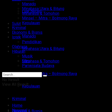
Manado
Minahasa Utara & Bitung
Luar Negeri
Minahasa & Tomohon
Minsel – Mitra – Bolmong Raya
Kepulauan
Sulut
Kriminal
Ekonomi & Bisnis
Manado
Iptek
Pendidikan
Olahraga
Minahasa Utara & Bitung
Hiburan
Musik
Film
Minahasa & Tomohon
Pariwisata Budaya
Minsel – Mitra – Bolmong Raya
No Result
View All Result
Kepulauan
Kriminal
Home
Nasional
Ekonomi & Bisnis