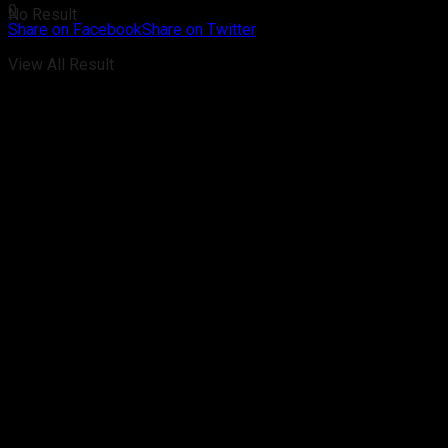
0
No Result
Share on Facebook
Share on Twitter
View All Result