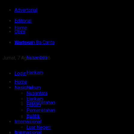
Advertorial
Editorial
Home
Opini
Wartawan Ba Carita
Nasional
Nusantara
Jumat, 7 Agustus 2026
Hankam
Login
Home
Nasional
Hukum
Nusantara
Hankam
Pemerintahan
Hukum
Pemerintahan
Politik
Politik
Internasional
Luar Negeri
Internasional
Sulut