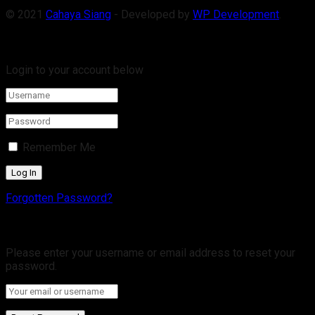
© 2021
Cahaya Siang
- Developed by
WP Development
.
Welcome Back!
Login to your account below
Remember Me
Forgotten Password?
Retrieve your password
Please enter your username or email address to reset your
password.