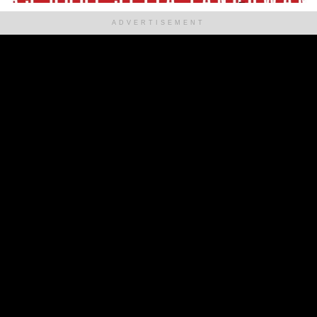
ADVERTISEMENT
ADVERTISEMENT
Alamat Kantor :
Jl. Politeknik, Kelurahan Kairagi II,
Kecamatan Mapanget, Kota Manado,