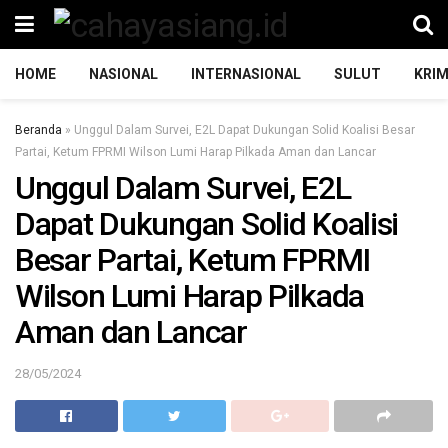
HOME
NASIONAL
INTERNASIONAL
SULUT
KRIM
Beranda
»
Unggul Dalam Survei, E2L Dapat Dukungan Solid Koalisi Besar
Partai, Ketum FPRMI Wilson Lumi Harap Pilkada Aman dan Lancar
Unggul Dalam Survei, E2L
Dapat Dukungan Solid Koalisi
Besar Partai, Ketum FPRMI
Wilson Lumi Harap Pilkada
Aman dan Lancar
28/05/2024