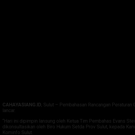
CAHAYASIANG.ID
, Sulut – Pembahasan Rancangan Peraturan Gu
lancar.
“Hari ini dipimpin lansung oleh Ketua Tim Pembahas Evans Stev
dikonsultasikan oleh Biro Hukum Setda Prov Sulut, kepada Ka
Kominfo Sulut.