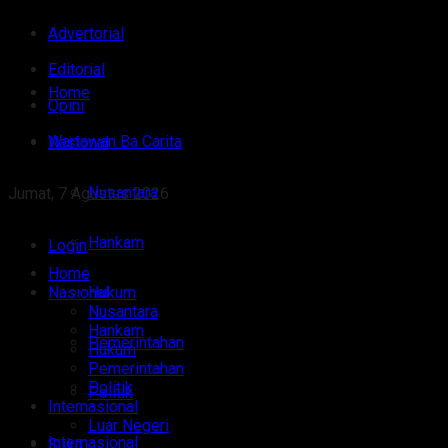
Advertorial
Editorial
Home
Opini
Wartawan Ba Carita
Nasional
Nusantara
Jumat, 7 Agustus 2026
Hankam
Login
Home
Nasional
Hukum
Nusantara
Hankam
Pemerintahan
Hukum
Pemerintahan
Politik
Politik
Internasional
Luar Negeri
Internasional
Sulut