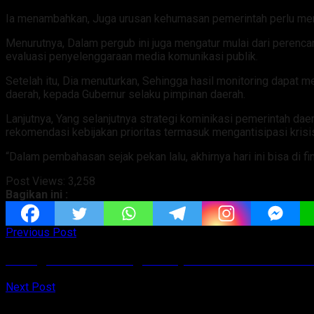
Ia menambahkan, Juga urusan kehumasan pemerintah perlu meny
Menurutnya, Dalam pergub ini juga mengatur mulai dari perenc
evaluasi penyelenggaraan media komunikasi publik.
Setelah itu, Dia menuturkan, Sehingga hasil monitoring dapat 
daerah, kepada Gubernur selaku pimpinan daerah.
Lanjutnya, Yang selanjutnya strategi kominikasi pemerintah d
rekomendasi kebijakan prioritas termasuk mengantisipasi krisis
“Dalam pembahasan sejak pekan lalu, akhirnya hari ini bisa di fin
Post Views:
3,258
Bagikan ini :
Previous Post
Sinergi Lintas Lembaga: Posyandu SENGKANAUNG 
Next Post