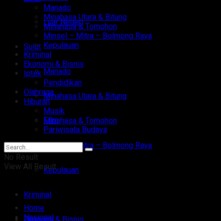
Manado
Minahasa Utara & Bitung
Luar Negeri
Minahasa & Tomohon
Minsel – Mitra – Bolmong Raya
Kepulauan
Sulut
Kriminal
Ekonomi & Bisnis
Manado
Iptek
Pendidikan
Olahraga
Minahasa Utara & Bitung
Hiburan
Musik
Film
Minahasa & Tomohon
Pariwisata Budaya
Minsel – Mitra – Bolmong Raya
No Result
View All Result
Kepulauan
Kriminal
Home
Nasional
Ekonomi & Bisnis