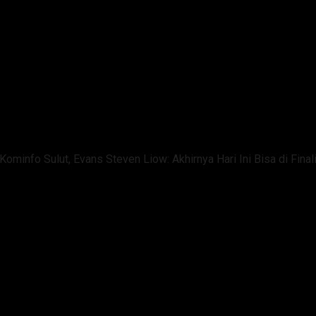
ominfo Sulut, Evans Steven Liow: Akhirnya Hari Ini Bisa di Final
Publik Selesai, Kadis Kominfo S
sasi