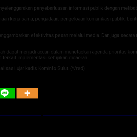
elenggarakan penyebarluasan informasi publik dengan melibatk
anaan kerja sama, pengadaan, pengeloaan komunikasi publik, be
menggambarkan efektivitas pesan melalui media. Dan juga secara
aerah dapat menjadi acuan dalam menetapkan agenda prioritas ko
 terkait implementasi kebijakan didaerah.
alisasi, ujar kadis Kominfo Sulut. (*/red)
Jadi Simbol Kepedulian Bersama untuk Kesehatan 