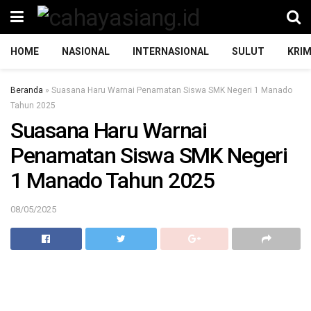
HOME
NASIONAL
INTERNASIONAL
SULUT
KRIM
Beranda
»
Suasana Haru Warnai Penamatan Siswa SMK Negeri 1 Manado
Tahun 2025
Suasana Haru Warnai
Penamatan Siswa SMK Negeri
1 Manado Tahun 2025
08/05/2025