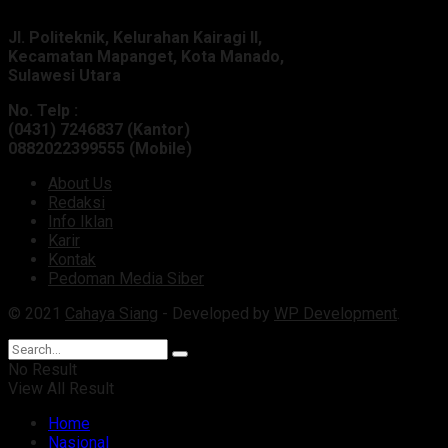
Jl. Politeknik, Kelurahan Kairagi II,
Kecamatan Mapanget, Kota Manado,
Sulawesi Utara
No. Telp :
(0431) 7246837 (Kantor)
0882022399555 (Mobile)
About Us
Redaksi
Info Iklan
Karir
Kontak
Pedoman Media Siber
© 2021
Cahaya Siang
- Developed by
WP Development
.
No Result
View All Result
Home
Nasional