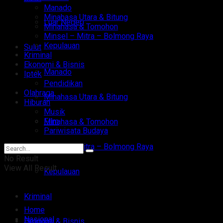
Manado
Minahasa Utara & Bitung
Luar Negeri
Minahasa & Tomohon
Minsel – Mitra – Bolmong Raya
Kepulauan
Sulut
Kriminal
Ekonomi & Bisnis
Manado
Iptek
Pendidikan
Olahraga
Minahasa Utara & Bitung
Hiburan
Musik
Film
Minahasa & Tomohon
Pariwisata Budaya
Minsel – Mitra – Bolmong Raya
No Result
View All Result
Kepulauan
Kriminal
Home
Nasional
Ekonomi & Bisnis