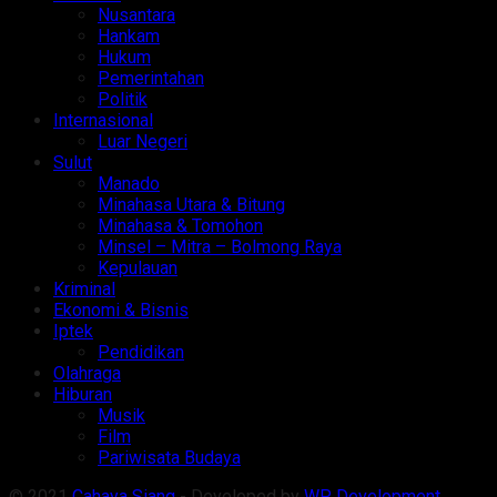
Nusantara
Hankam
Hukum
Pemerintahan
Politik
Internasional
Luar Negeri
Sulut
Manado
Minahasa Utara & Bitung
Minahasa & Tomohon
Minsel – Mitra – Bolmong Raya
Kepulauan
Kriminal
Ekonomi & Bisnis
Iptek
Pendidikan
Olahraga
Hiburan
Musik
Film
Pariwisata Budaya
© 2021
Cahaya Siang
- Developed by
WP Development
.