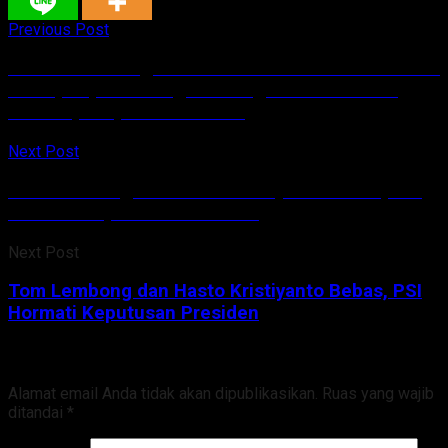
Previous Post
Paskibraka Sangihe 2025 Mulai Jalani Pemusatan
Diklat, Bupati Thungari: “Tingkatkan Prestasi,
Kemampuan, dan Karakter”
Next Post
Tom Lembong dan Hasto Kristiyanto Bebas, PSI
Hormati Keputusan Presiden
Next Post
Tom Lembong dan Hasto Kristiyanto Bebas, PSI
Hormati Keputusan Presiden
Tinggalkan Balasan
Alamat email Anda tidak akan dipublikasikan.
Ruas yang wajib
ditandai
*