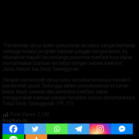
“Pemerintah desa dalam penyaluran tersebut sangat berharap
semoga melalui program bantuan pangan berupa beras ini,
diharapkan bapak/ibu keluarga penerima manfaat bisa dapat
memanfaakan bantuan tersebut dengan sebaik-baiknya”.
Jelas Hukum tua Dedy Talenggoran.
Harapan pemerintah desa radey tersebut tentunya mewakili
pemerintah pusat. Sehingga dalam penyalurannya ini benar-
benar tepat sasaran dan penerima manfaat dapat
menggunakan bantuan pangan tersebut sesuai peruntukannya.
Tutup Dedy Talenggoran. (*R_01)
Post Views:
2,142
Bagikan ini :