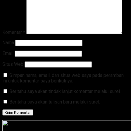
Komentar
*
Nama
Email
Situs Web
Simpan nama, email, dan situs web saya pada peramban
ini untuk komentar saya berikutnya.
Beritahu saya akan tindak lanjut komentar melalui surel.
Beritahu saya akan tulisan baru melalui surel.