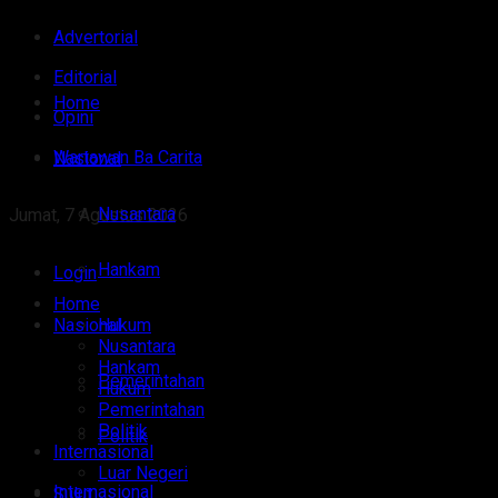
Advertorial
Editorial
Home
Opini
Wartawan Ba Carita
Nasional
Nusantara
Jumat, 7 Agustus 2026
Hankam
Login
Home
Nasional
Hukum
Nusantara
Hankam
Pemerintahan
Hukum
Pemerintahan
Politik
Politik
Internasional
Luar Negeri
Internasional
Sulut