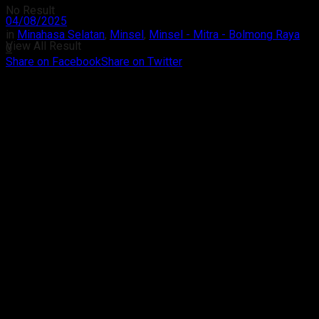
No Result
04/08/2025
in
Minahasa Selatan
,
Minsel
,
Minsel - Mitra - Bolmong Raya
View All Result
0
Share on Facebook
Share on Twitter