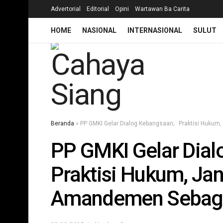
Advertorial
Editorial
Opini
Wartawan Ba Carita
HOME
NASIONAL
INTERNASIONAL
SULUT
Beranda
»
‎PP GMKI Gelar Dialog Kebangsaan; Praktisi Hukum
‎PP GMKI Gelar Dia
Praktisi Hukum, Ja
Amandemen Sebagai