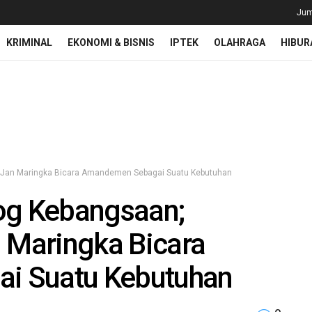
Jum
KRIMINAL
EKONOMI & BISNIS
IPTEK
OLAHRAGA
HIBUR
, Jan Maringka Bicara Amandemen Sebagai Suatu Kebutuhan‎
log Kebangsaan;
n Maringka Bicara
 Suatu Kebutuhan‎