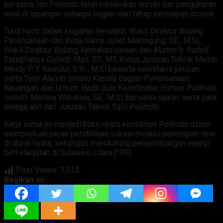
bersama tim Polimdo telah melakukan survei dan pengukuran
awal di lapangan sebagai bagian dari tahap persiapan proyek.
Turut hadir dalam kegiatan tersebut, Wakil Direktur Bidang
Perencanaan dan Kerja Sama Juliet Makingung, SE., M.Si,
Wakil Direktur Bidang Kemahasiswaan dan Alumni Ir. Rudolf
Estephanus Golioth Mait, ST., MT, Ketua Jurusan Teknik Mesin
Meidy P. Y. Kawulur, S.Si., M.Si beserta sekretaris jurusan,
serta Tony Alalinti selaku Kepala Bagian Perencanaan,
Keuangan, dan Umum. Hadir pula Koordinator Humas Polimdo,
Ivoletti Merlina Walukow, SE., M.Si, bersama jajaran serta para
tenaga ahli dari Jurusan Teknik Sipil Polimdo.
Kerja sama ini menjadi bukti nyata komitmen Polimdo dalam
memperkuat peran pendidikan vokasi melalui penerapan ilmu
di dunia nyata, sekaligus mendukung pengembangan energi
berkelanjutan di Sulawesi Utara.(*RS)
Post Views:
1,012
Bagikan ini :