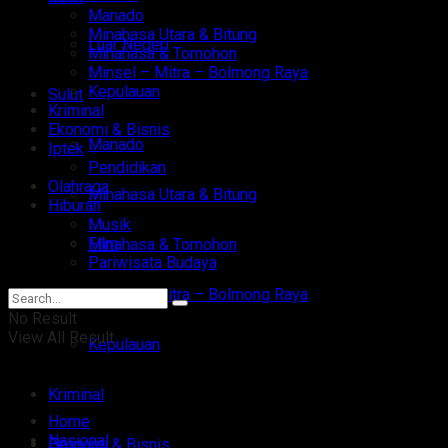
Manado
Minahasa Utara & Bitung
Luar Negeri
Minahasa & Tomohon
Minsel – Mitra – Bolmong Raya
Kepulauan
Sulut
Kriminal
Ekonomi & Bisnis
Manado
Iptek
Pendidikan
Olahraga
Minahasa Utara & Bitung
Hiburan
Musik
Film
Minahasa & Tomohon
Pariwisata Budaya
Minsel – Mitra – Bolmong Raya
No Result
View All Result
Kepulauan
Kriminal
Home
Nasional
Ekonomi & Bisnis