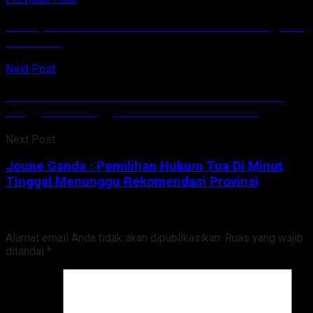
Wabup Talaud Ikuti Video Conference Peringatan
Hari Otda
Next Post
Joune Ganda : Pemilihan Hukum Tua Di Minut
Tinggal Menunggu Rekomendasi Provinsi
Next Post
Joune Ganda : Pemilihan Hukum Tua Di Minut
Tinggal Menunggu Rekomendasi Provinsi
Tinggalkan Balasan
Alamat email Anda tidak akan dipublikasikan.
Ruas yang wajib
ditandai
*