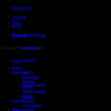
Advertorial
Editorial
Home
Opini
Wartawan Ba Carita
Nasional
Nusantara
Selasa, 11 Agustus 2026
Hankam
Login
Home
Nasional
Hukum
Nusantara
Hankam
Pemerintahan
Hukum
Pemerintahan
Politik
Politik
Internasional
Luar Negeri
Internasional
Sulut