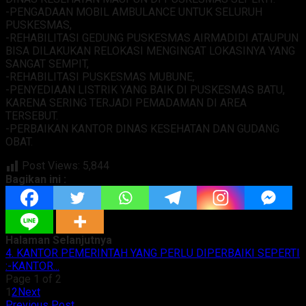
-PENGADAAN MOBIL AMBULANCE UNTUK SELURUH
PUSKESMAS,
-REHABILITASI GEDUNG PUSKESMAS AIRMADIDI ATAUPUN
BISA DILAKUKAN RELOKASI MENGINGAT LOKASINYA YANG
SANGAT SEMPIT,
-REHABILITASI PUSKESMAS MUBUNE,
-PENYEDIAAN LISTRIK YANG BAIK DI PUSKESMAS BATU,
KARENA SERING TERJADI PEMADAMAN DI AREA
TERSEBUT.
-PERBAIKAN KANTOR DINAS KESEHATAN DAN GUDANG
OBAT.
Post Views:
5,844
Bagikan ini :
Halaman Selanjutnya
4. KANTOR PEMERINTAH YANG PERLU DIPERBAIKI SEPERTI
:-KANTOR...
Page 1 of 2
1
2
Next
Previous Post