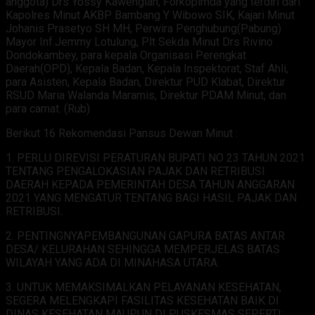
anggota) Drs Yossy Kawengian, Forkopimda yang terdiri dari
Kapolres Minut AKBP Bambang Y Wibowo SIK, Kajari Minut
Johanis Prasetyo SH MH, Perwira Penghubung(Pabung)
Mayor Inf.Jemmy Lotulung, Plt Sekda Minut Drs Rivino
Dondokambey, para kepala Organisasi Perengkat
Daerah(OPD), Kepala Badan, Kepala Inspektorat, Staf Ahli,
para Asisten, Kepala Badan, Direktur PUD Klabat, Direktur
RSUD Maria Walanda Maramis, Direktur PDAM Minut, dan
para camat. (Rub)
Berikut 16 Rekomendasi Pansus Dewan Minut :
1. PERLU DIREVISI PERATURAN BUPATI NO 23 TAHUN 2021
TENTANG PENGALOKASIAN PAJAK DAN RETRIBUSI
DAERAH KEPADA PEMERINTAH DESA TAHUN ANGGARAN
2021 YANG MENGATUR TENTANG BAGI HASIL PAJAK DAN
RETRIBUSI.
2. PENTINGNYAPEMBANGUNAN GAPURA BATAS ANTAR
DESA/ KELURAHAN SEHINGGA MEMPERJELAS BATAS
WILAYAH YANG ADA DI MINAHASA UTARA.
3. UNTUK MEMAKSIMALKAN PELAYANAN KESEHATAN,
SEGERA MELENGKAPI FASILITAS KESEHATAN BAIK DI
DINAS KESEHATAN MAUPUN DI PUSKESMAS SEPERTI: