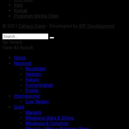
Karir
Kontak
Pedoman Media Siber
© 2021
Cahaya Siang
- Developed by
WP Development
.
No Result
View All Result
Home
Nasional
Nusantara
Hankam
Hukum
Pemerintahan
Politik
Internasional
Luar Negeri
Sulut
Manado
Minahasa Utara & Bitung
Minahasa & Tomohon
Minsel – Mitra – Bolmong Raya