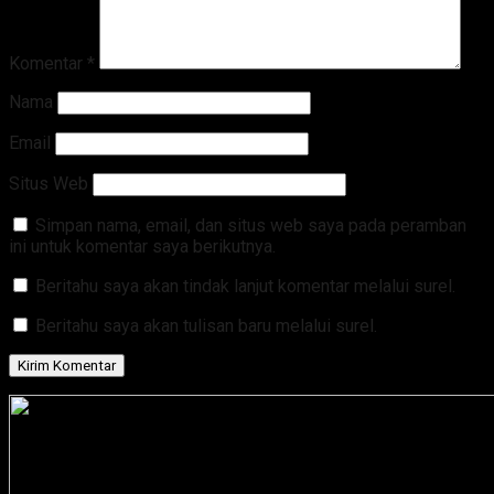
Komentar
*
Nama
Email
Situs Web
Simpan nama, email, dan situs web saya pada peramban
ini untuk komentar saya berikutnya.
Beritahu saya akan tindak lanjut komentar melalui surel.
Beritahu saya akan tulisan baru melalui surel.