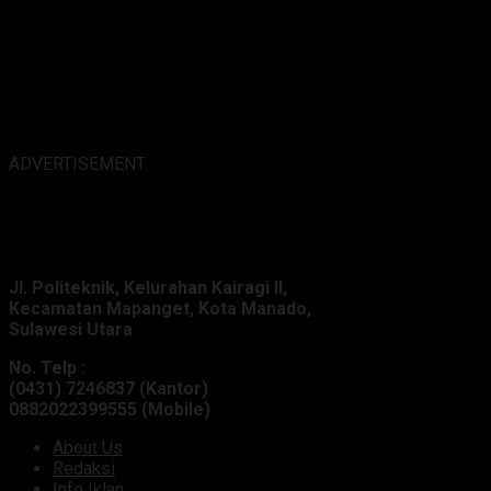
ADVERTISEMENT
Alamat Kantor :
Jl. Politeknik, Kelurahan Kairagi II,
Kecamatan Mapanget, Kota Manado,
Sulawesi Utara
No. Telp :
(0431) 7246837 (Kantor)
0882022399555 (Mobile)
About Us
Redaksi
Info Iklan