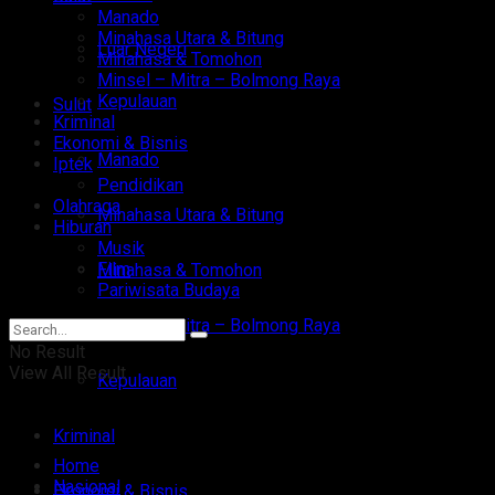
Manado
Minahasa Utara & Bitung
Luar Negeri
Minahasa & Tomohon
Minsel – Mitra – Bolmong Raya
Kepulauan
Sulut
Kriminal
Ekonomi & Bisnis
Manado
Iptek
Pendidikan
Olahraga
Minahasa Utara & Bitung
Hiburan
Musik
Film
Minahasa & Tomohon
Pariwisata Budaya
Minsel – Mitra – Bolmong Raya
No Result
View All Result
Kepulauan
Kriminal
Home
Nasional
Ekonomi & Bisnis