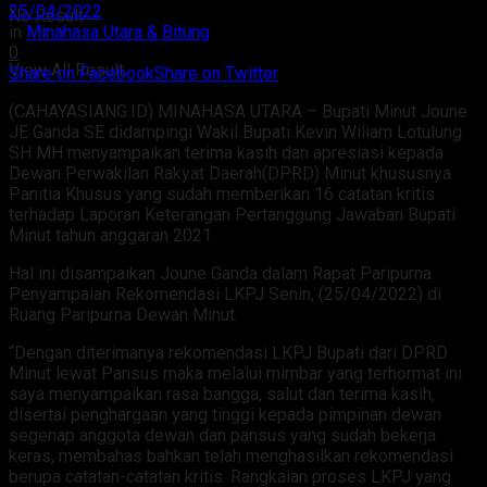
25/04/2022
No Result
in
Minahasa Utara & Bitung
0
View All Result
Share on Facebook
Share on Twitter
(CAHAYASIANG.ID) MINAHASA UTARA – Bupati Minut Joune
JE Ganda SE didampingi Wakil Bupati Kevin Wiliam Lotulung
SH MH menyampaikan terima kasih dan apresiasi kepada
Dewan Perwakilan Rakyat Daerah(DPRD) Minut khususnya
Panitia Khusus yang sudah memberikan 16 catatan kritis
terhadap Laporan Keterangan Pertanggung Jawaban Bupati
Minut tahun anggaran 2021.
Hal ini disampaikan Joune Ganda dalam Rapat Paripurna
Penyampaian Rekomendasi LKPJ Senin, (25/04/2022) di
Ruang Paripurna Dewan Minut.
“Dengan diterimanya rekomendasi LKPJ Bupati dari DPRD
Minut lewat Pansus maka melalui mimbar yang terhormat ini
saya menyampaikan rasa bangga, salut dan terima kasih,
disertai penghargaan yang tinggi kepada pimpinan dewan
segenap anggota dewan dan pansus yang sudah bekerja
keras, membahas bahkan telah menghasilkan rekomendasi
berupa catatan-catatan kritis. Rangkaian proses LKPJ yang