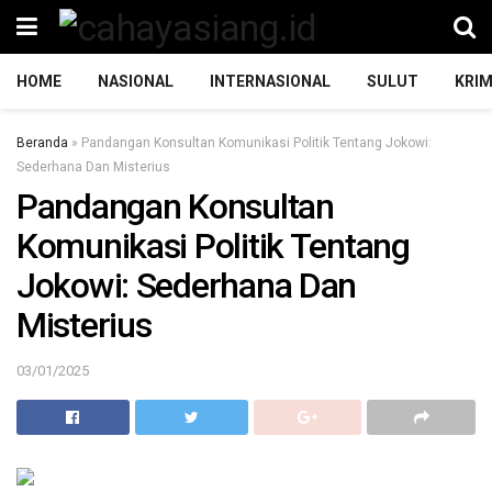
HOME
NASIONAL
INTERNASIONAL
SULUT
KRIM
Beranda
»
Pandangan Konsultan Komunikasi Politik Tentang Jokowi:
Sederhana Dan Misterius
Pandangan Konsultan
Komunikasi Politik Tentang
Jokowi: Sederhana Dan
Misterius
03/01/2025