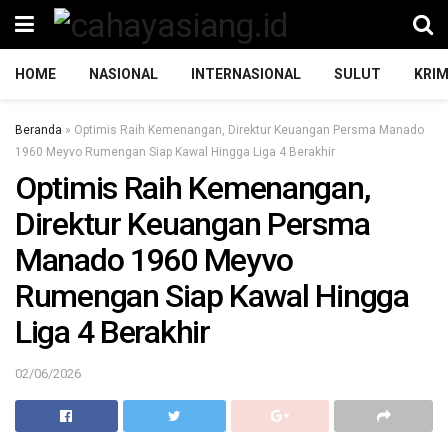
HOME
NASIONAL
INTERNASIONAL
SULUT
KRIM
Beranda
»
Optimis Raih Kemenangan, Direktur Keuangan Persma Manado
1960 Meyvo Rumengan Siap Kawal Hingga Liga 4 Berakhir
Optimis Raih Kemenangan,
Direktur Keuangan Persma
Manado 1960 Meyvo
Rumengan Siap Kawal Hingga
Liga 4 Berakhir
02/06/2026