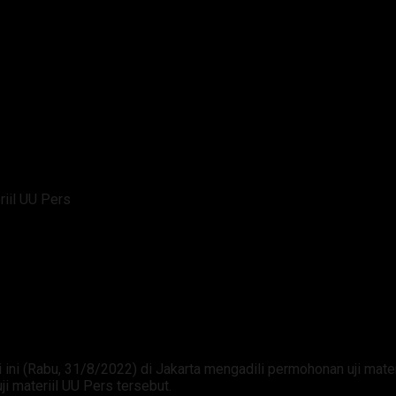
riil UU Pers
uruh Gugatan Uji Materiil UU P
ini (Rabu, 31/8/2022) di Jakarta mengadili permohonan uji mate
 materiil UU Pers tersebut.