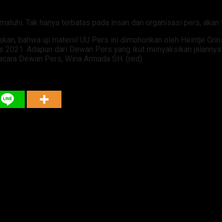
tuhi. Tak hanya terbatas pada insan dan organisasi pers, akan t
skan, bahwa uji materiil UU Pers ini dimohonkan oleh Heintje G
s 2021. Adapun dari Dewan Pers yang ikut menyaksikan jalannya
cara Dewan Pers, Wina Armada SH. (red)