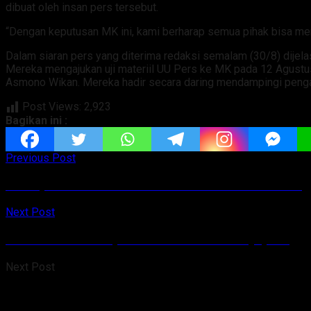
dibuat oleh insan pers tersebut.
“Dengan keputusan MK ini, kami berharap semua pihak bisa mema
Dalam siaran pers yang diterima redaksi semalam (30/8) dijela
Mereka mengajukan uji materiil UU Pers ke MK pada 12 Agustu
Asmono Wikan. Mereka hadir secara daring mendampingi penga
Post Views:
2,923
Bagikan ini :
Previous Post
Antisipasi Inflasi Pemkab Minut Gelar Rakor TPID
Next Post
Danlanud Silas Papare Sambut RI 1 di Jayapura
Next Post