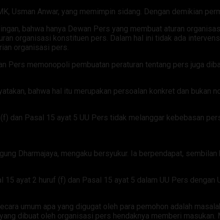
K, Usman Anwar, yang memimpin sidang. Dengan demikian permoho
ngan, bahwa hanya Dewan Pers yang membuat aturan organisas
 organisasi konstituen pers. Dalam hal ini tidak ada intervens
ian organisasi pers.
n Pers memonopoli pembuatan peraturan tentang pers juga dib
takan, bahwa hal itu merupakan persoalan konkret dan bukan nor
 (f) dan Pasal 15 ayat 5 UU Pers tidak melanggar kebebasan pe
ung Dharmajaya, mengaku bersyukur. Ia berpendapat, sembilan h
sal 15 ayat 2 huruf (f) dan Pasal 15 ayat 5 dalam UU Pers dengan
ecara umum apa yang digugat oleh para pemohon adalah masalah
 yang dibuat oleh organisasi pers hendaknya memberi masukan.