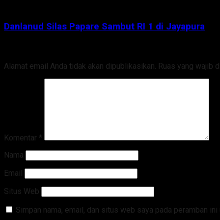
Danlanud Silas Papare Sambut RI 1 di Jayapura
Tinggalkan Balasan
Alamat email Anda tidak akan dipublikasikan.
Ruas yang wajib d
Komentar
*
Nama
Email
Situs Web
Simpan nama, email, dan situs web saya pada peramban ini 