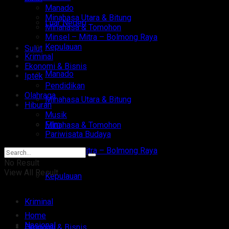
Manado
Minahasa Utara & Bitung
Luar Negeri
Minahasa & Tomohon
Minsel – Mitra – Bolmong Raya
Kepulauan
Sulut
Kriminal
Ekonomi & Bisnis
Manado
Iptek
Pendidikan
Olahraga
Minahasa Utara & Bitung
Hiburan
Musik
Film
Minahasa & Tomohon
Pariwisata Budaya
Minsel – Mitra – Bolmong Raya
No Result
View All Result
Kepulauan
Kriminal
Home
Nasional
Ekonomi & Bisnis