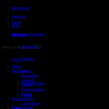
Advertorial
Editorial
Home
Opini
Wartawan Ba Carita
Nasional
Nusantara
Kamis, 6 Agustus 2026
Hankam
Login
Home
Nasional
Hukum
Nusantara
Hankam
Pemerintahan
Hukum
Pemerintahan
Politik
Politik
Internasional
Luar Negeri
Internasional
Sulut