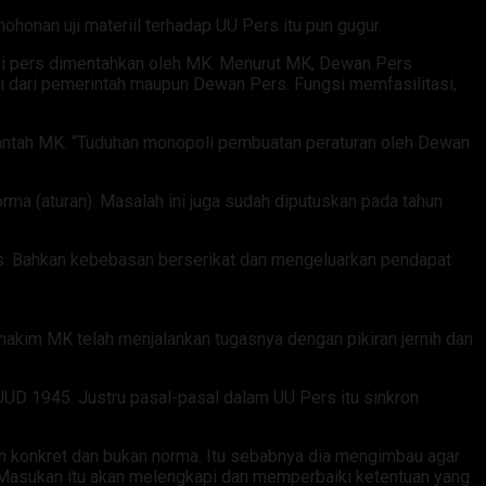
nan uji materiil terhadap UU Pers itu pun gugur.
i pers dimentahkan oleh MK. Menurut MK, Dewan Pers
i dari pemerintah maupun Dewan Pers. Fungsi memfasilitasi,
antah MK. “Tuduhan monopoli pembuatan peraturan oleh Dewan
ma (aturan). Masalah ini juga sudah diputuskan pada tahun
rs. Bahkan kebebasan berserikat dan mengeluarkan pendapat
akim MK telah menjalankan tugasnya dengan pikiran jernih dan
 UUD 1945. Justru pasal-pasal dalam UU Pers itu sinkron
 konkret dan bukan norma. Itu sebabnya dia mengimbau agar
 Masukan itu akan melengkapi dan memperbaiki ketentuan yang