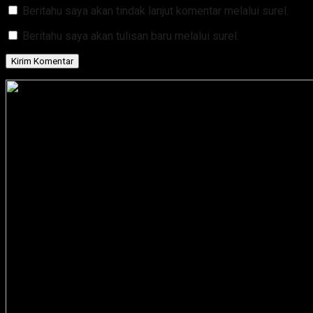
Beritahu saya akan tindak lanjut komentar melalui surel.
Beritahu saya akan tulisan baru melalui surel.