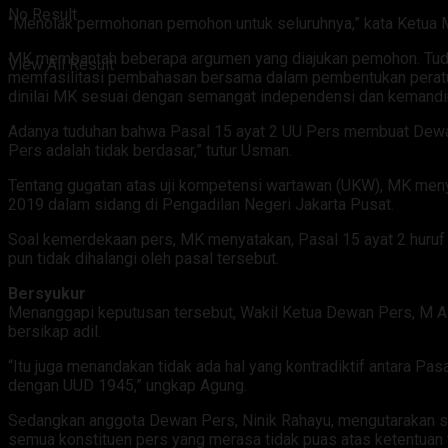
No Result
“Menolak permohonan pemohon untuk seluruhnya,” kata Ketua M
MK membantah beberapa argumen yang diajukan pemohon. Tudi
View All Result
memfasilitasi pembahasan bersama dalam pembentukan peraturan
dinilai MK sesuai dengan semangat independensi dan kemandir
Adanya tuduhan bahwa Pasal 15 ayat 2 UU Pers membuat Dewa
Pers adalah tidak berdasar,” tutur Usman.
Tentang gugatan atas uji kompetensi wartawan (UKW), MK menya
2019 dalam sidang di Pengadilan Negeri Jakarta Pusat.
Soal kemerdekaan pers, MK menyatakan, Pasal 15 ayat 2 huruf
pun tidak dihalangi oleh pasal tersebut.
Bersyukur
Menanggapi keputusan tersebut, Wakil Ketua Dewan Pers, M Ag
bersikap adil.
“Itu juga menandakan tidak ada hal yang kontradiktif antara Pa
dengan UUD 1945,” ungkap Agung.
Sedangkan anggota Dewan Pers, Ninik Rahayu, mengutarakan s
semua konstituen pers yang merasa tidak puas atas ketentuan