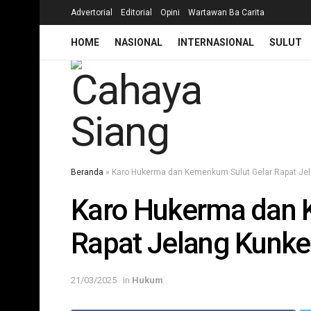
Advertorial
Editorial
Opini
Wartawan Ba Carita
HOME
NASIONAL
INTERNASIONAL
SULUT
Beranda
»
Karo Hukerma dan Kemenkum Sulut Gelar Rapat Jela
Karo Hukerma dan 
Rapat Jelang Kunker
21/03/2025
in
Hukum