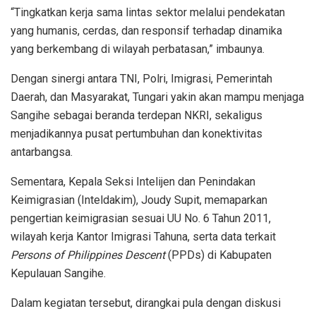
pelaksanaan Operasi Gabungan hari ini, dapat menyatukan
persepsi, memperkuat koordinasi, dan menyinergikan
langkah-langkah strategis antara pemerintah daerah,
Instansi penegak hukum, dan unsur terkait lainnya.
Dengan demikian, lanjut Tungari, pengawasan terhadap
keberadaan dan aktivitas orang asing tidak hanya berjalan
efektif, tetapi juga menjadi bagian dari upaya
mengoptimalkan potensi sangihe sebagai wilayah
perbatasan yang aman, produktif, dan berdaya saing.
“Tingkatkan kerja sama lintas sektor melalui pendekatan
yang humanis, cerdas, dan responsif terhadap dinamika
yang berkembang di wilayah perbatasan,” imbaunya.
Dengan sinergi antara TNI, Polri, Imigrasi, Pemerintah
Daerah, dan Masyarakat, Tungari yakin akan mampu menjaga
Sangihe sebagai beranda terdepan NKRI, sekaligus
menjadikannya pusat pertumbuhan dan konektivitas