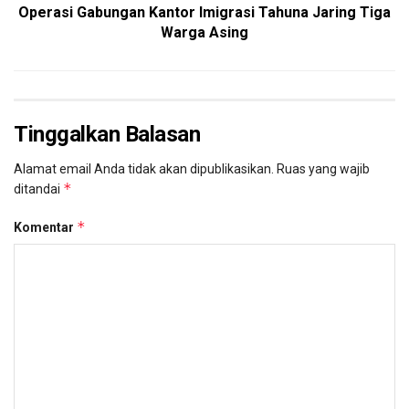
Previous Post
Tim Kementerian Hukum Lakukan Penilaian Zona
Integritas di Kanwil Sulawesi Utara
Next Post
Operasi Gabungan Kantor Imigrasi Tahuna Jaring Tiga
Warga Asing
Tinggalkan Balasan
Alamat email Anda tidak akan dipublikasikan.
Ruas yang wajib