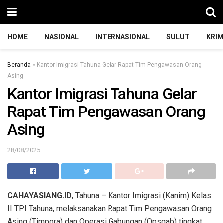
HOME
NASIONAL
INTERNASIONAL
SULUT
KRIM
Beranda
»
Kantor Imigrasi Tahuna Gelar Rapat Tim Pengawasan Orang
Asing
Kantor Imigrasi Tahuna Gelar
Rapat Tim Pengawasan Orang
Asing
28/08/2025
CAHAYASIANG.ID
, Tahuna – Kantor Imigrasi (Kanim) Kelas
II TPI Tahuna, melaksanakan Rapat Tim Pengawasan Orang
Asing (Timpora) dan Operasi Gabungan (Opsgab) tingkat