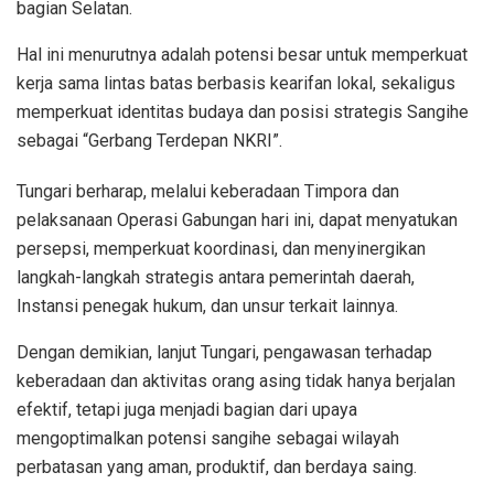
“Kantor Imigrasi Kelas II TPI Tahuna senantiasa
berkomitmen untuk mendukung upaya pemerintah dalam
memberikan solusi yang tepat, humanis, serta sesuai
dengan peraturan perundangundangan yang berlaku,”
ucapnya.
Bupati Michael Tungari dalam sambutannya mengatakan,
sebagian masyarakat Sangihe memiliki kedekatan kultural,
kekerabatan, dan tradisi dengan beberapa wilayah di Filipina
bagian Selatan.
Hal ini menurutnya adalah potensi besar untuk memperkuat
kerja sama lintas batas berbasis kearifan lokal, sekaligus
memperkuat identitas budaya dan posisi strategis Sangihe
sebagai “Gerbang Terdepan NKRI”.
Tungari berharap, melalui keberadaan Timpora dan