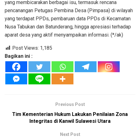
antarbangsa.
Sementara, Kepala Seksi Intelijen dan Penindakan
Keimigrasian (Inteldakim), Joudy Supit, memaparkan
pengertian keimigrasian sesuai UU No. 6 Tahun 2011,
wilayah kerja Kantor Imigrasi Tahuna, serta data terkait
Persons of Philippines Descent
(PPDs) di Kabupaten
Kepulauan Sangihe.
Dalam kegiatan tersebut, dirangkai pula dengan diskusi
yang membicarakan berbagai isu, termasuk rencana
pencanangan Petugas Pembina Desa (Pimpasa) di wilayah
yang terdapat PPDs, pembaruan data PPDs di Kecamatan
Nusa Tabukan dan Batunderang, hingga apresiasi terhadap
aparat desa yang aktif menyampaikan informasi. (*/ak)
Post Views:
1,185
Bagikan ini :