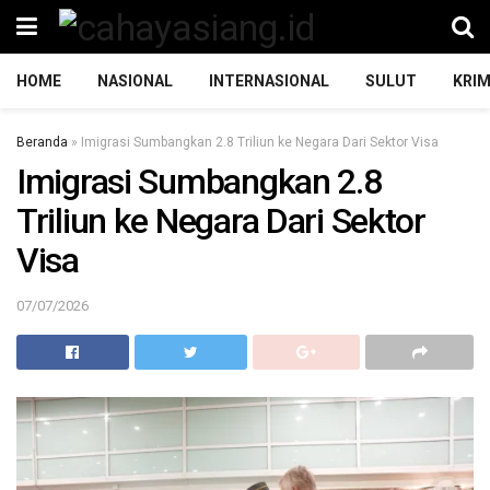
HOME
NASIONAL
INTERNASIONAL
SULUT
KRIM
Beranda
»
Imigrasi Sumbangkan 2.8 Triliun ke Negara Dari Sektor Visa
Imigrasi Sumbangkan 2.8
Triliun ke Negara Dari Sektor
Visa
07/07/2026