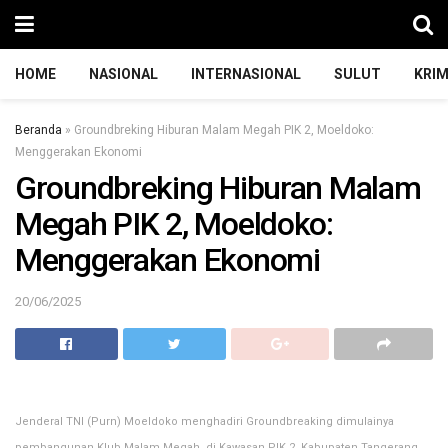
HOME
NASIONAL
INTERNASIONAL
SULUT
KRIM
Beranda
»
Groundbreking Hiburan Malam Megah PIK 2, Moeldoko:
Menggerakan Ekonomi
Groundbreking Hiburan Malam
Megah PIK 2, Moeldoko:
Menggerakan Ekonomi
20/06/2025
Jenderal TNI (Purn) Moeldoko menghadiri Groundbreaking dimulainya
pembangunan Klub Malam Megah, di Kawasan PIK 2, Kabupaten Tangerang,