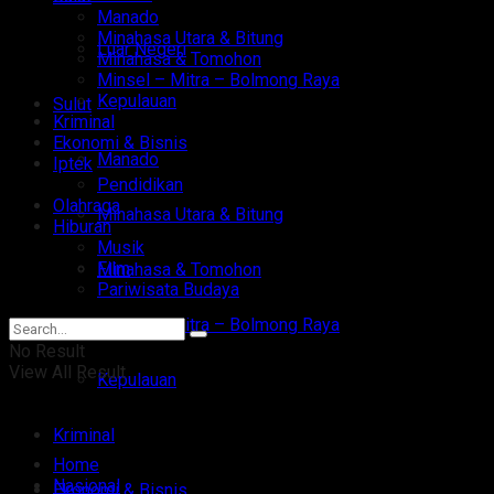
Manado
Minahasa Utara & Bitung
Luar Negeri
Minahasa & Tomohon
Minsel – Mitra – Bolmong Raya
Kepulauan
Sulut
Kriminal
Ekonomi & Bisnis
Manado
Iptek
Pendidikan
Olahraga
Minahasa Utara & Bitung
Hiburan
Musik
Film
Minahasa & Tomohon
Pariwisata Budaya
Minsel – Mitra – Bolmong Raya
No Result
View All Result
Kepulauan
Kriminal
Home
Nasional
Ekonomi & Bisnis