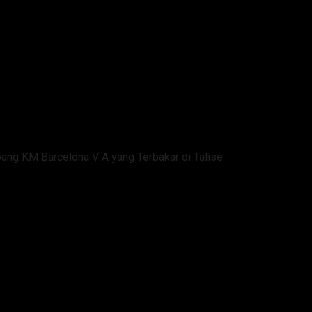
ang KM Barcelona V A yang Terbakar di Talise
impin Evakuasi Penumpang KM B