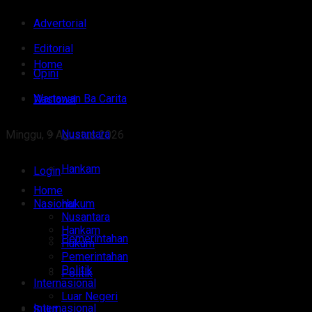
Advertorial
Editorial
Home
Opini
Wartawan Ba Carita
Nasional
Nusantara
Minggu, 9 Agustus 2026
Hankam
Login
Home
Nasional
Hukum
Nusantara
Hankam
Pemerintahan
Hukum
Pemerintahan
Politik
Politik
Internasional
Luar Negeri
Internasional
Sulut