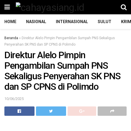
HOME
NASIONAL
INTERNASIONAL
SULUT
KRIM
Beranda
»
Direktur Alelo Pimpin Pengambilan Sumpah PNS Sekaligus
Penyerahan SK PNS dan SP CPNS di Polimdo
Direktur Alelo Pimpin
Pengambilan Sumpah PNS
Sekaligus Penyerahan SK PNS
dan SP CPNS di Polimdo
10/06/2025