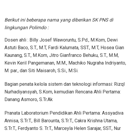
Berikut ini beberapa nama yang diberikan SK PNS di
lingkungan Polimdo :
Dosen ahli : Billy Josef Waworuntu, S.Pd., M.Kom, Dewi
Astuti Baco, S.T., M.T, Fardi Kalumata, SST., M.T, Hosea Gian
Kaunang, S.T., M.Kom, Jitro Gianfranco Behuku, S.T., M.M,
Kevin Keril Pangemanan, M.M., Machiko Nugraha Indriyanto,
M. par., dan Siti Maisaroh, S.Si., M.Si.
Bagian penata kelola sistem dan teknologi informasi: RizqI
Nurhadiyansyah, S.Kom, kemudian Rencana Ahli Pertama:
Danang Asmoro, S.Tr.Ak
Pranata Laboratorium Pendidikan Ahli Pertama: Assyadiva
Annisa, S.Tr.T., Bill Barounta, S.Tr.T., Cakra Krishna Utama,
S.Tr.T., Ferdyanto S. Tr.T., Marceyla Helen Sarajar, SST., Nur