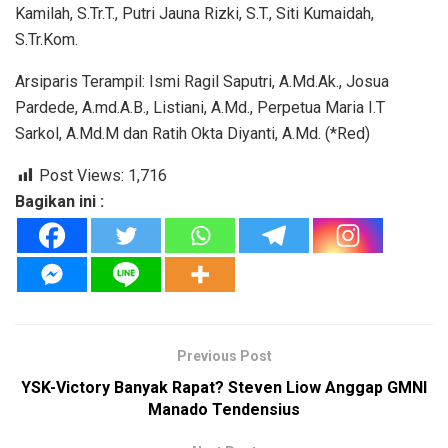
Kamilah, S.Tr.T., Putri Jauna Rizki, S.T., Siti Kumaidah,
S.Tr.Kom.
Arsiparis Terampil: Ismi Ragil Saputri, A.Md.Ak., Josua
Pardede, A.md.A.B., Listiani, A.Md., Perpetua Maria I.T
Sarkol, A.Md.M dan Ratih Okta Diyanti, A.Md. (*Red)
Post Views:
1,716
Bagikan ini :
Previous Post
YSK-Victory Banyak Rapat? Steven Liow Anggap GMNI
Manado Tendensius