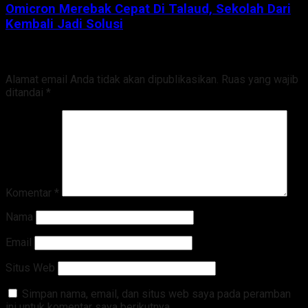
Omicron Merebak Cepat Di Talaud, Sekolah Dari
Kembali Jadi Solusi
Tinggalkan Balasan
Alamat email Anda tidak akan dipublikasikan.
Ruas yang wajib
ditandai
*
Komentar
*
Nama
Email
Situs Web
Simpan nama, email, dan situs web saya pada peramban
ini untuk komentar saya berikutnya.