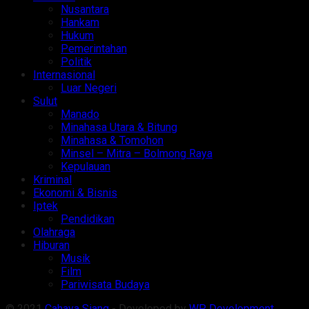
Nusantara
Hankam
Hukum
Pemerintahan
Politik
Internasional
Luar Negeri
Sulut
Manado
Minahasa Utara & Bitung
Minahasa & Tomohon
Minsel – Mitra – Bolmong Raya
Kepulauan
Kriminal
Ekonomi & Bisnis
Iptek
Pendidikan
Olahraga
Hiburan
Musik
Film
Pariwisata Budaya
© 2021
Cahaya Siang
- Developed by
WP Development
.