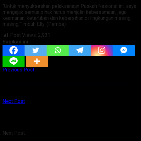
“Untuk menyukseskan pelaksanaan Paskah Nasional ini, saya
mengajak semua pihak harus menjalin kebersamaan, jaga
keamanan, ketertiban dan kebersihan di lingkungan masing-
masing,” imbuh Elly. (Pembe)
Post Views:
2,931
Bagikan ini :
Previous Post
GMIM Pinaesaan GPI Gelar Lomba CCA Se-Sulut,
Sabtu 05 Maret 2022
Next Post
Omicron Merebak Cepat Di Talaud, Sekolah Dari
Kembali Jadi Solusi
Next Post