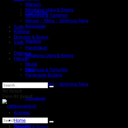
Manado
Minahasa Utara & Bitung
Luar Negeri
Minahasa & Tomohon
Minsel – Mitra – Bolmong Raya
Kepulauan
Sulut
Kriminal
Ekonomi & Bisnis
Manado
Iptek
Pendidikan
Olahraga
Minahasa Utara & Bitung
Hiburan
Musik
Film
Minahasa & Tomohon
Pariwisata Budaya
Minsel – Mitra – Bolmong Raya
No Result
View All Result
Kepulauan
Kriminal
Home
Nasional
Ekonomi & Bisnis