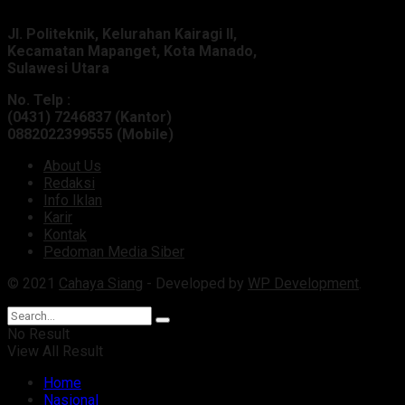
Jl. Politeknik, Kelurahan Kairagi II,
Kecamatan Mapanget, Kota Manado,
Sulawesi Utara
No. Telp :
(0431) 7246837 (Kantor)
0882022399555 (Mobile)
About Us
Redaksi
Info Iklan
Karir
Kontak
Pedoman Media Siber
© 2021
Cahaya Siang
- Developed by
WP Development
.
No Result
View All Result
Home
Nasional