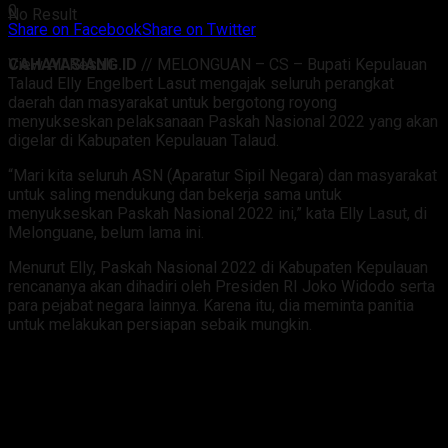
0
No Result
Share on Facebook
Share on Twitter
CAHAYASIANG.ID
// MELONGUAN – CS – Bupati Kepulauan
View All Result
Talaud Elly Engelbert Lasut mengajak seluruh perangkat
daerah dan masyarakat untuk bergotong royong
menyukseskan pelaksanaan Paskah Nasional 2022 yang akan
digelar di Kabupaten Kepulauan Talaud.
“Mari kita seluruh ASN (Aparatur Sipil Negara) dan masyarakat
untuk saling mendukung dan bekerja sama untuk
menyukseskan Paskah Nasional 2022 ini,” kata Elly Lasut, di
Melonguane, belum lama ini.
Menurut Elly, Paskah Nasional 2022 di Kabupaten Kepulauan
rencananya akan dihadiri oleh Presiden RI Joko Widodo serta
para pejabat negara lainnya. Karena itu, dia meminta panitia
untuk melakukan persiapan sebaik mungkin.