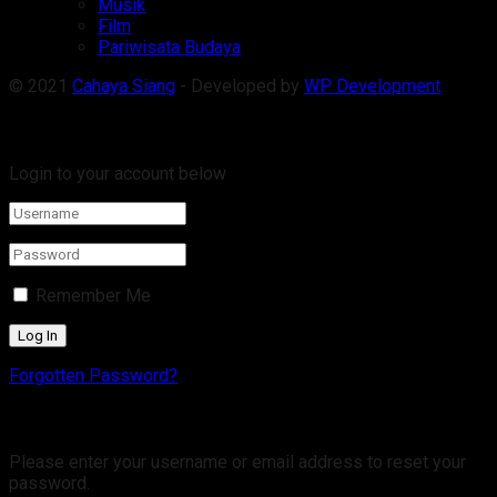
Musik
Film
Pariwisata Budaya
© 2021
Cahaya Siang
- Developed by
WP Development
.
Welcome Back!
Login to your account below
Remember Me
Forgotten Password?
Retrieve your password
Please enter your username or email address to reset your
password.