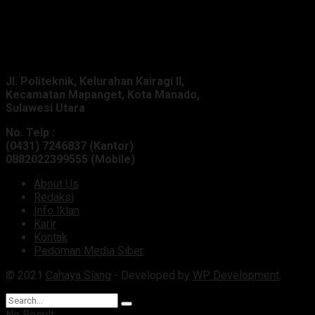
Alamat Kantor :
Jl. Politeknik, Kelurahan Kairagi II,
Kecamatan Mapanget, Kota Manado,
Sulawesi Utara
No. Telp :
(0431) 7246837 (Kantor)
0882022399555 (Mobile)
About Us
Redaksi
Info Iklan
Karir
Kontak
Pedoman Media Siber
© 2021
Cahaya Siang
- Developed by
WP Development
.
No Result