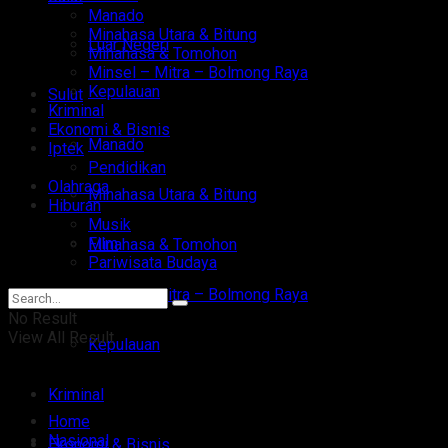
Manado
Minahasa Utara & Bitung
Luar Negeri
Minahasa & Tomohon
Minsel – Mitra – Bolmong Raya
Kepulauan
Sulut
Kriminal
Ekonomi & Bisnis
Manado
Iptek
Pendidikan
Olahraga
Minahasa Utara & Bitung
Hiburan
Musik
Film
Minahasa & Tomohon
Pariwisata Budaya
Minsel – Mitra – Bolmong Raya
No Result
View All Result
Kepulauan
Kriminal
Home
Nasional
Ekonomi & Bisnis