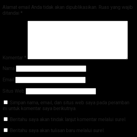
Alamat email Anda tidak akan dipublikasikan.
Ruas yang wajib
ditandai
*
Komentar
*
Nama
Email
Situs Web
Simpan nama, email, dan situs web saya pada peramban
ini untuk komentar saya berikutnya.
Beritahu saya akan tindak lanjut komentar melalui surel.
Beritahu saya akan tulisan baru melalui surel.