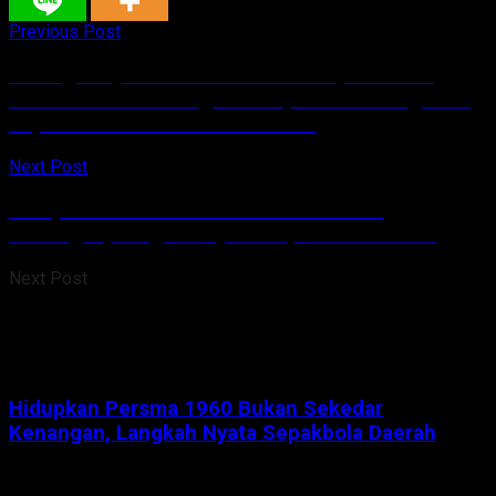
Previous Post
Sidang Lanjutan Dana Hibah GMIM, Hadirkan
Pendeta Arina Sebagai Saksi, Fakta Sidang: AGK,
JK, SK dan FK Tidak Terima Uang
Next Post
Hidupkan Persma 1960 Bukan Sekedar
Kenangan, Langkah Nyata Sepakbola Daerah
Next Post
Hidupkan Persma 1960 Bukan Sekedar
Kenangan, Langkah Nyata Sepakbola Daerah
Tinggalkan Balasan