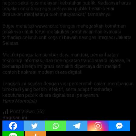
negara sekaligus melayani kebutuhan publik. Keduanya harus
berjalan seimbang agar pelayanan publik benar-benar
dirasakan manfaatnya oleh masyarakat,” tambahnya.
‎Bugie menutup wawancara dengan menegaskan komitmen
pihaknya untuk terus melakukan pembinaan dan evaluasi
terhadap seluruh unit kerja di bawah naungan Imigrasi Jakarta
Selatan.
‎Melalui penguatan sumber daya manusia, pemanfaatan
teknologi informasi, dan peningkatan transparansi layanan, ia
berharap kinerja imigrasi semakin dipercaya dan menjadi
contoh birokrasi modern di era digital.
‎Langkah ini sejalan dengan visi pemerintah dalam membangun
birokrasi yang bersih, efektif, serta adaptif terhadap
kebutuhan publik di era digitalisasi pelayanan.
Hans Montolalu
Post Views:
752
Bagikan ini :