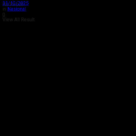
31/10/2025
No Result
in
Nasional
0
View All Result