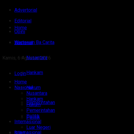
Advertorial
Editorial
Home
Opini
Wartawan Ba Carita
Nasional
Nusantara
Kamis, 6 Agustus 2026
Hankam
Login
Home
Nasional
Hukum
Nusantara
Hankam
Pemerintahan
Hukum
Pemerintahan
Politik
Politik
Internasional
Luar Negeri
Internasional
Sulut