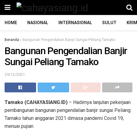
HOME
NASIONAL
INTERNASIONAL
SULUT
KRIM
Beranda
»
Bangunan Pengendalian Banjir Sungai Peliang Tamako
Bangunan Pengendalian Banjir
Sungai Peliang Tamako
29/12/2021
Tamako (CAHAYASIANG.ID)
– Hadirnya lanjutan pekerjaan
pembangunan bangunan pengendalian banjir sungai Peliang
Tamako tahun anggaran 2021 dimasa pandemi Covid 19,
menuai pujian.