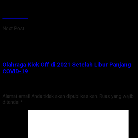
Olahraga Kick Off di 2021 Setelah Libur Panjang
COVID-19
Next Post
Olahraga Kick Off di 2021 Setelah Libur Panjang
COVID-19
Tinggalkan Balasan
Alamat email Anda tidak akan dipublikasikan.
Ruas yang wajib
ditandai
*