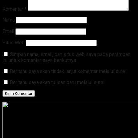
Komentar
*
Nama
Email
Situs Web
Simpan nama, email, dan situs web saya pada peramban
ini untuk komentar saya berikutnya.
Beritahu saya akan tindak lanjut komentar melalui surel.
Beritahu saya akan tulisan baru melalui surel.