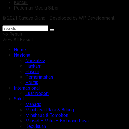
Kontak
Pedoman Media Siber
© 2021
Cahaya Siang
- Developed by
WP Development
.
No Result
View All Result
Home
Nasional
Nusantara
Hankam
Hukum
Pemerintahan
Politik
Internasional
Luar Negeri
Sulut
Manado
Minahasa Utara & Bitung
Minahasa & Tomohon
Minsel – Mitra – Bolmong Raya
Kepulauan