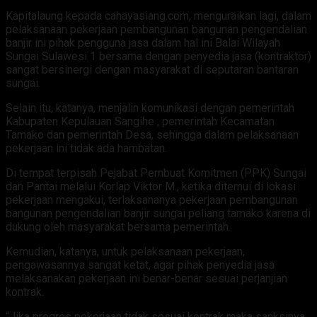
Kapitalaung kepada cahayasiang.com, menguraikan lagi, dalam
pelaksanaan pekerjaan pembangunan bangunan pengendalian
banjir ini pihak pengguna jasa dalam hal ini Balai Wilayah
Sungai Sulawesi 1 bersama dengan penyedia jasa (kontraktor)
sangat bersinergi dengan masyarakat di seputaran bantaran
sungai.
Selain itu, katanya, menjalin komunikasi dengan pemerintah
Kabupaten Kepulauan Sangihe , pemerintah Kecamatan
Tamako dan pemerintah Desa, sehingga dalam pelaksanaan
pekerjaan ini tidak ada hambatan.
Di tempat terpisah Pejabat Pembuat Komitmen (PPK) Sungai
dan Pantai melalui Korlap Viktor M., ketika ditemui di lokasi
pekerjaan mengakui, terlaksananya pekerjaan pembangunan
bangunan pengendalian banjir sungai peliang tamako karena di
dukung oleh masyarakat bersama pemerintah.
Kemudian, katanya, untuk pelaksanaan pekerjaan,
pengawasannya sangat ketat, agar pihak penyedia jasa
melaksanakan pekerjaan ini benar-benar sesuai perjanjian
kontrak.
“Jika progres pekerjaan tidak sesuai kontrak maka sanksinya