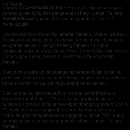
No Result
Tamako (CAHAYASIANG.ID)
– Hadirnya lanjutan pekerjaan
pembangunan bangunan pengendalian banjir sungai Peliang
Tamako tahun anggaran 2021 dimasa pandemi Covid 19,
View All Result
menuai pujian.
Kapitalaung Desa Pokol Kecamatan Tamako, Meiyer Jeferson
Maniku menuturkan, dengan adanya pembangunan bangunan
pengendalian banjir sungai Peliang Tamako ini, dapat
menjawab keluhan warga Desa Pokol, Desa Balane dan warga
Desa Nagha 1 yang berada di pusat ibu kota Kecamatan
Tamako.
Menurutnya, sebelum ada bangunan pengendalian banjir ini,
jika hujan lebat air dari sungai Peliang Tamako sering meluap
ke pemukiman warga, sehingga terjadi bencana banjir.
Oleh karena itu, tambahnya, kami sangat berterima kasih
kepada kementerian PUPR melalui balai wilayah sungai
Sulawesi 1 (bwssi 1) Sulut meskipun ditengah pandemi Covid
19, telah berupaya menjawab proposal pemerintah desa
Pokol dengan mengalokasikan anggaran di tahun 2021 untuk
pembangunan bangunan pengendalian banjir sungai Peliang
Tamako.