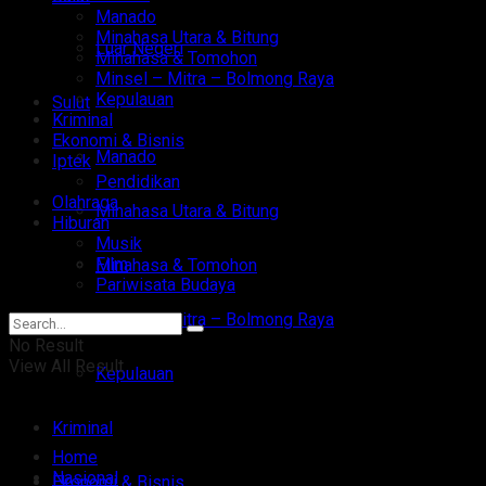
Manado
Minahasa Utara & Bitung
Luar Negeri
Minahasa & Tomohon
Minsel – Mitra – Bolmong Raya
Kepulauan
Sulut
Kriminal
Ekonomi & Bisnis
Manado
Iptek
Pendidikan
Olahraga
Minahasa Utara & Bitung
Hiburan
Musik
Film
Minahasa & Tomohon
Pariwisata Budaya
Minsel – Mitra – Bolmong Raya
No Result
View All Result
Kepulauan
Kriminal
Home
Nasional
Ekonomi & Bisnis