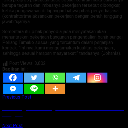
berupa teguran dan imbasnya pekerjaan tersebut dibongkar,
ketika pengawasan di lapangan bahwa pihak penyedia jasa
(kontraktor)melaksanakan pekerjaan dengan penuh tanggung
jawab,”ujarnya.
Sementara itu, pihak penyedia jasa menyatakan akan
menuntaskan pekerjaan bangunan pengendalian banjir sungai
Peliang Tamako sesuai yang tercantum dalam perjanjian
kontrak. “Intinya ,kami mengutamakan kualitas pekerjaan ,
sehingga sesuai harapan masyarakat,” tandasnya. (Johanis).
Post Views:
3,802
Bagikan ini :
Previous Post
Pembangunan Ruang Praktek Siswa SMKN Tabut
Sangihe
Next Post