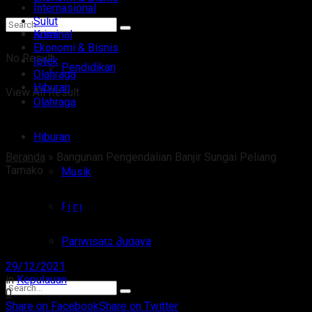
Internasional
Sulut
Iptek
Kriminal
Ekonomi & Bisnis
No Result
Iptek
Pendidikan
Olahraga
Hiburan
View All Result
Olahraga
Hiburan
Beranda
»
Bangunan Pengendalian Banjir Sungai Peliang
Tamako
Musik
Bangunan Pengendalian
Film
Banjir Sungai Peliang Tamako
Pariwisata Budaya
29/12/2021
in
Kepulauan
0
Share on Facebook
Share on Twitter