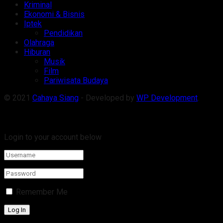
Kriminal
Ekonomi & Bisnis
Iptek
Pendidikan
Olahraga
Hiburan
Musik
Film
Pariwisata Budaya
© 2021
Cahaya Siang
- Developed by
WP Development
.
Welcome Back!
Login to your account below
Remember Me