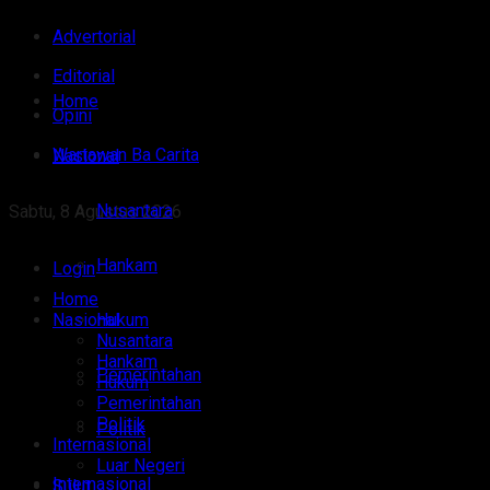
Advertorial
Editorial
Home
Opini
Wartawan Ba Carita
Nasional
Nusantara
Sabtu, 8 Agustus 2026
Hankam
Login
Home
Nasional
Hukum
Nusantara
Hankam
Pemerintahan
Hukum
Pemerintahan
Politik
Politik
Internasional
Luar Negeri
Internasional
Sulut