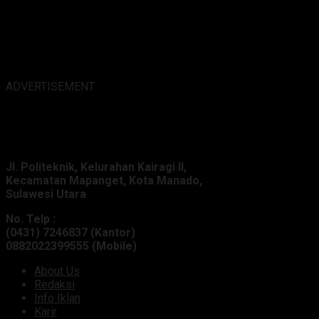
ADVERTISEMENT
Alamat Kantor :
Jl. Politeknik, Kelurahan Kairagi II,
Kecamatan Mapanget, Kota Manado,
Sulawesi Utara
No. Telp :
(0431) 7246837 (Kantor)
0882022399555 (Mobile)
About Us
Redaksi
Info Iklan
Karir