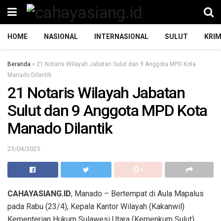
HOME
NASIONAL
INTERNASIONAL
SULUT
KRIM
Beranda
»
21 Notaris Wilayah Jabatan Sulut dan 9 Anggota MPD Kota
Manado Dilantik
21 Notaris Wilayah Jabatan
Sulut dan 9 Anggota MPD Kota
Manado Dilantik
23/04/2025
CAHAYASIANG.ID
, Manado – Bertempat di Aula Mapalus
pada Rabu (23/4), Kepala Kantor Wilayah (Kakanwil)
Kementerian Hukum Sulawesi Utara (Kemenkum Sulut),