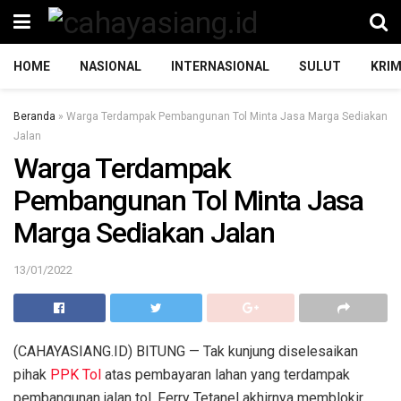
HOME
NASIONAL
INTERNASIONAL
SULUT
KRIM
Beranda
»
Warga Terdampak Pembangunan Tol Minta Jasa Marga Sediakan
Jalan
Warga Terdampak
Pembangunan Tol Minta Jasa
Marga Sediakan Jalan
13/01/2022
(CAHAYASIANG.ID) BITUNG — Tak kunjung diselesaikan
pihak
PPK Tol
atas pembayaran lahan yang terdampak
pembangunan jalan tol, Ferry Tetanel akhirnya memblokir