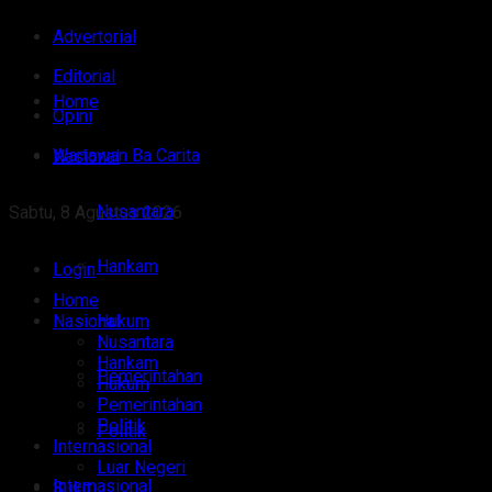
Advertorial
Editorial
Home
Opini
Wartawan Ba Carita
Nasional
Nusantara
Sabtu, 8 Agustus 2026
Hankam
Login
Home
Nasional
Hukum
Nusantara
Hankam
Pemerintahan
Hukum
Pemerintahan
Politik
Politik
Internasional
Luar Negeri
Internasional
Sulut