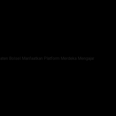
aten Bolsel Manfaatkan Platform Merdeka Mengajar
 SD dan SMP Se-Kabupaten Bols