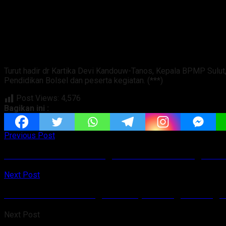
Turut hadir dr Kartika Devi Kandouw-Tanos, Kepala BPMP Sulut,
Pendidikan Bolsel dan peserta kegiatan. (***)
Post Views:
4,576
Bagikan ini :
Previous Post
Kawin Massal 11 Pasangan Asal Pulau Ruang Sitar
Next Post
Tamuntuan Akhiri Tugas PJ Bupati Sangihe Denga
Next Post