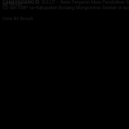
CAHAYASIANG.ID
, SULUT – Balai Penjamin Mutu Pendidikan 
No Result
SD dan SMP se-Kabupaten Bolaang Mongondow Selatan di aula 
View All Result