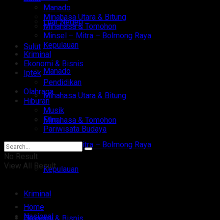
Manado
Minahasa Utara & Bitung
Luar Negeri
Minahasa & Tomohon
Minsel – Mitra – Bolmong Raya
Kepulauan
Sulut
Kriminal
Ekonomi & Bisnis
Manado
Iptek
Pendidikan
Olahraga
Minahasa Utara & Bitung
Hiburan
Musik
Film
Minahasa & Tomohon
Pariwisata Budaya
Minsel – Mitra – Bolmong Raya
No Result
View All Result
Kepulauan
Kriminal
Home
Nasional
Ekonomi & Bisnis