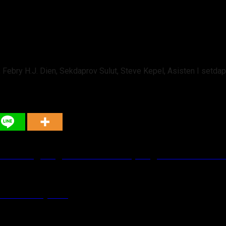
 Febry H.J. Dien, Sekdaprov Sulut, Steve Kepel, Asisten I setd
o Berlangsung Penuh Sukacita, Wagub Sulut Jadi Sa
n Ibadah Syukur