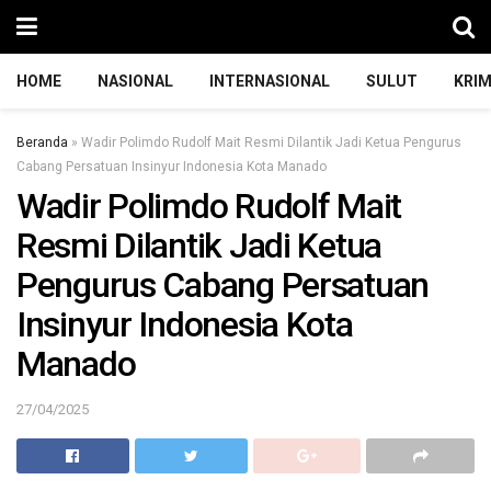
HOME
NASIONAL
INTERNASIONAL
SULUT
KRIM
Beranda
»
Wadir Polimdo Rudolf Mait Resmi Dilantik Jadi Ketua Pengurus
Cabang Persatuan Insinyur Indonesia Kota Manado
Wadir Polimdo Rudolf Mait
Resmi Dilantik Jadi Ketua
Pengurus Cabang Persatuan
Insinyur Indonesia Kota
Manado
27/04/2025