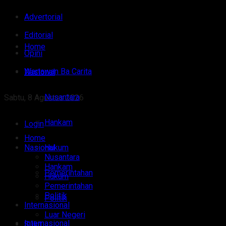
Advertorial
Editorial
Home
Opini
Wartawan Ba Carita
Nasional
Nusantara
Sabtu, 8 Agustus 2026
Hankam
Login
Home
Nasional
Hukum
Nusantara
Hankam
Pemerintahan
Hukum
Pemerintahan
Politik
Politik
Internasional
Luar Negeri
Internasional
Sulut