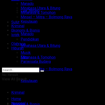
Manado
Minahasa Utara & Bitung
Luar Negeri
Minahasa & Tomohon
Minsel – Mitra – Bolmong Raya
Kepulauan
Sulut
Kriminal
Ekonomi & Bisnis
Manado
Iptek
Pendidikan
Olahraga
Minahasa Utara & Bitung
Hiburan
Musik
Film
Minahasa & Tomohon
Pariwisata Budaya
Minsel – Mitra – Bolmong Raya
No Result
View All Result
Kepulauan
Kriminal
Home
Nasional
Ekonomi & Bisnis