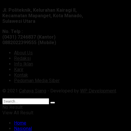
Jl. Politeknik, Kelurahan Kairagi II,
Kecamatan Mapanget, Kota Manado,
Sulawesi Utara
No. Telp :
(0431) 7246837 (Kantor)
0882022399555 (Mobile)
About Us
Redaksi
Info Iklan
Karir
Kontak
Pedoman Media Siber
© 2021
Cahaya Siang
- Developed by
WP Development
.
No Result
View All Result
Home
Nasional