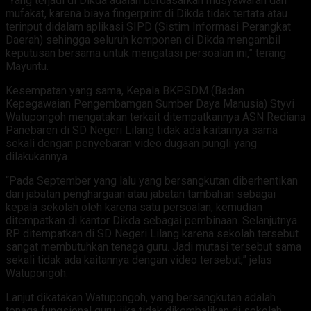
“Yang terjadi di Dikda adalah berdasarkan musyawarah dan
mufakat, karena biaya fingerprint di Dikda tidak tertata atau
terinput didalam aplikasi SIPD (Sistim Informasi Perangkat
Daerah) sehingga seluruh komponen di Dikda mengambil
keputusan bersama untuk mengatasi persoalan ini,” terang
Mayuntu.
Kesempatan yang sama, Kepala BKPSDM (Badan
Kepegawaian Pengembamgan Sumber Daya Manusia) Styvi
Watupongoh mengatakan terkait ditempatkannya ASN Rediana
Panebaren di SD Negeri Lilang tidak ada kaitannya sama
sekali dengan penyebaran video dugaan pungli yang
dilakukannya.
“Pada September yang lalu yang bersangkutan diberhentikan
dari jabatan penghargaan atau jabatan tambahan sebagai
kepala sekolah oleh karena satu persoalan, kemudian
ditempatkan di kantor Dikda sebagai pembinaan. Selanjutnya
RP ditempatkan di SD Negeri Lilang karena sekolah tersebut
sangat membutuhkan tenaga guru. Jadi mutasi tersebut sama
sekali tidak ada kaitannya dengan video tersebut,” jelas
Watupongoh.
Lanjut dikatakan Watupongoh, yang bersangkutan adalah
tenaga fungsional guru, jika tidak dikembalikan di sekolah