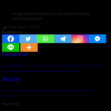
Ketiga pejabat terkait foto bersama wartawan
pasca jumpa pers
Post Views:
3,357
Bagikan ini :
Previous Post
Pelaku Penganiayaan di Depan Swiss Bell Hotel,
Diamankan Tim Resmob Polda Sulut
Next Post
Vaksinasi Covid-19 di Talaud Mencapai 70
Persen
Next Post