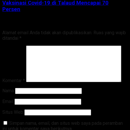
Vaksinasi Covid-19 di Talaud Mencapai 70
Persen
Tinggalkan Balasan
Alamat email Anda tidak akan dipublikasikan.
Ruas yang wajib
ditandai
*
Komentar
*
Nama
Email
Situs Web
Simpan nama, email, dan situs web saya pada peramban
ini untuk komentar saya berikutnya.