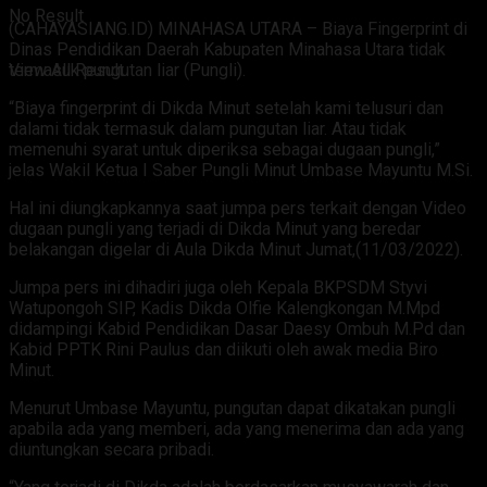
No Result
(CAHAYASIANG.ID) MINAHASA UTARA – Biaya Fingerprint di
Dinas Pendidikan Daerah Kabupaten Minahasa Utara tidak
termasuk pungutan liar (Pungli).
View All Result
“Biaya fingerprint di Dikda Minut setelah kami telusuri dan
dalami tidak termasuk dalam pungutan liar. Atau tidak
memenuhi syarat untuk diperiksa sebagai dugaan pungli,”
jelas Wakil Ketua I Saber Pungli Minut Umbase Mayuntu M.Si.
Hal ini diungkapkannya saat jumpa pers terkait dengan Video
dugaan pungli yang terjadi di Dikda Minut yang beredar
belakangan digelar di Aula Dikda Minut Jumat,(11/03/2022).
Jumpa pers ini dihadiri juga oleh Kepala BKPSDM Styvi
Watupongoh SIP, Kadis Dikda Olfie Kalengkongan M.Mpd
didampingi Kabid Pendidikan Dasar Daesy Ombuh M.Pd dan
Kabid PPTK Rini Paulus dan diikuti oleh awak media Biro
Minut.
Menurut Umbase Mayuntu, pungutan dapat dikatakan pungli
apabila ada yang memberi, ada yang menerima dan ada yang
diuntungkan secara pribadi.