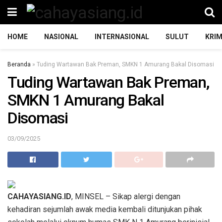
HOME
NASIONAL
INTERNASIONAL
SULUT
KRIM
Beranda
»
Tuding Wartawan Bak Preman, SMKN 1 Amurang Bakal Disomasi
Tuding Wartawan Bak Preman,
SMKN 1 Amurang Bakal
Disomasi
03/09/2025
CAHAYASIANG.ID
, MINSEL – Sikap alergi dengan
kehadiran sejumlah awak media kembali ditunjukan pihak