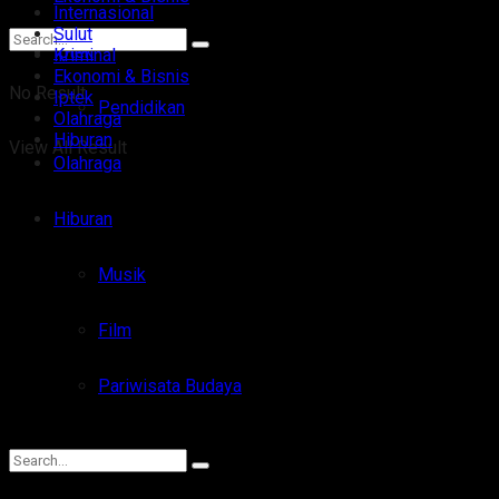
Internasional
Sulut
Iptek
Kriminal
Ekonomi & Bisnis
No Result
Iptek
Pendidikan
Olahraga
Hiburan
View All Result
Olahraga
Hiburan
Musik
Film
Pariwisata Budaya