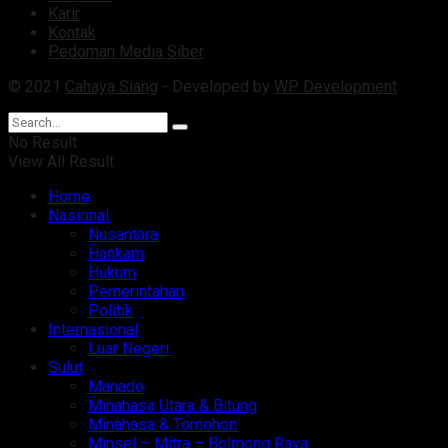
Karir
Kontak
Pedoman Media Siber
© 2021
Cahaya Siang
- Developed by
WP Development
.
No Result
View All Result
Home
Nasional
Nusantara
Hankam
Hukum
Pemerintahan
Politik
Internasional
Luar Negeri
Sulut
Manado
Minahasa Utara & Bitung
Minahasa & Tomohon
Minsel – Mitra – Bolmong Raya