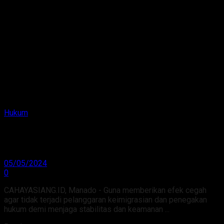
Hukum
4 Lokasi Disasar KemenkumHAM Sulut Dalam
Operasi Jagratara
05/05/2024
0
CAHAYASIANG.ID, Manado - Guna memberikan efek cegah
agar tidak terjadi pelanggaran keimigrasian dan penegakan
hukum demi menjaga stabilitas dan keamanan ...