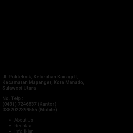
Alamat Kantor :
Jl. Politeknik, Kelurahan Kairagi II,
Kecamatan Mapanget, Kota Manado,
Sulawesi Utara
No. Telp :
(0431) 7246837 (Kantor)
0882022399555 (Mobile)
About Us
Redaksi
Info Iklan