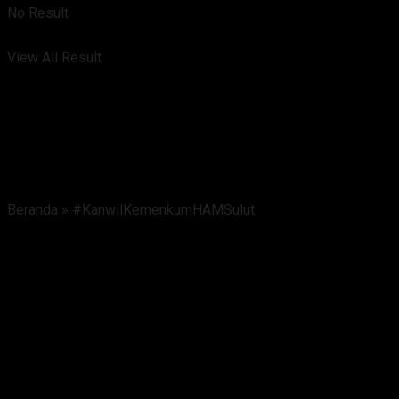
No Result
View All Result
Beranda
»
#KanwilKemenkumHAMSulut
Tag:
#KanwilKemenkumHAMSulut