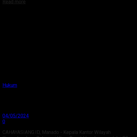
Read more
Hukum
Geledah Barang Ilegal di Lapas Manado,
KemenkumHAM Sulut Gandeng Instansi Daerah
04/05/2024
0
CAHAYASIANG.ID, Manado - Kepala Kantor Wilayah