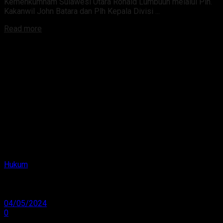
Kemenkumham Sulawesi Utara Ronald Lumbuun melalui Plh.
Kakanwil John Batara dan Plh Kepala Divisi ...
Read more
Hukum
Lapas Amurang Sukses Panen 2,5 Ton Jagung
04/05/2024
0