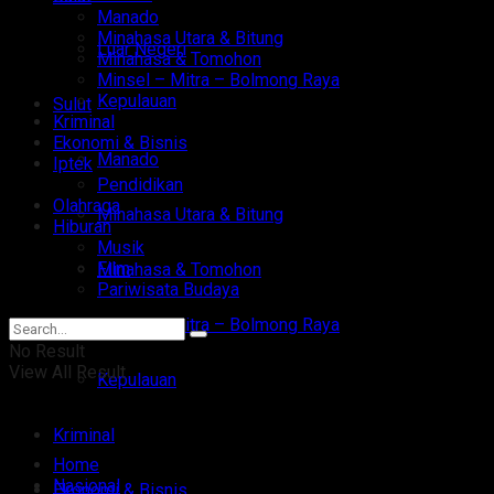
Manado
Minahasa Utara & Bitung
Luar Negeri
Minahasa & Tomohon
Minsel – Mitra – Bolmong Raya
Kepulauan
Sulut
Kriminal
Ekonomi & Bisnis
Manado
Iptek
Pendidikan
Olahraga
Minahasa Utara & Bitung
Hiburan
Musik
Film
Minahasa & Tomohon
Pariwisata Budaya
Minsel – Mitra – Bolmong Raya
No Result
View All Result
Kepulauan
Kriminal
Home
Nasional
Ekonomi & Bisnis