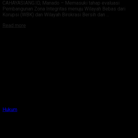
CAHAYASIANG.ID, Manado – Memasuki tahap evaluasi
Pembangunan Zona Integritas menuju Wilayah Bebas dari
Korupsi (WBK) dan Wilayah Birokrasi Bersih dan ...
Read more
Hukum
Divisi Imigrasi KemenkumHAM Sulut Gelar Rakor
Terkait Orang Asing