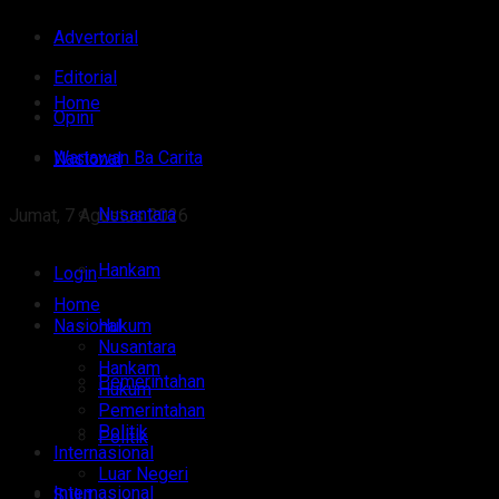
Advertorial
Editorial
Home
Opini
Wartawan Ba Carita
Nasional
Nusantara
Jumat, 7 Agustus 2026
Hankam
Login
Home
Nasional
Hukum
Nusantara
Hankam
Pemerintahan
Hukum
Pemerintahan
Politik
Politik
Internasional
Luar Negeri
Internasional
Sulut