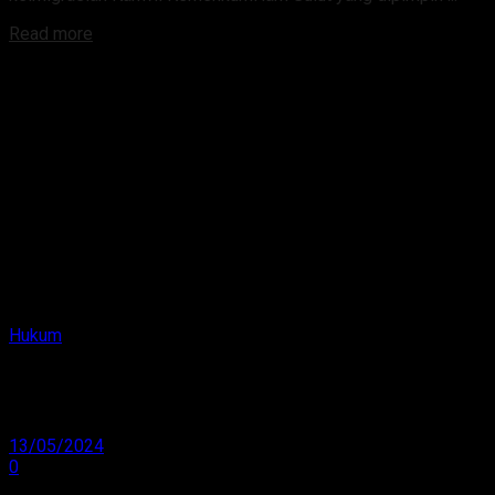
Read more
Hukum
Tim Inspektorat Kementerian Akan Evaluasi 5
Satker KemenkumHAM Sulut
13/05/2024
0