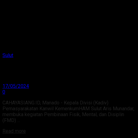
Sulut
Dibuka Kadiv Pemasyarakatan, Rubpasan Manado
Gelar Giat FMD
17/05/2024
0
CAHAYASIANG.ID, Manado - Kepala Divisi (Kadiv)
Pemasyarakatan Kanwil KemenkumHAM Sulut Aris Munandar,
membuka kegiatan Pembinaan Fisik, Mental, dan Disiplin
(FMD) ...
Read more