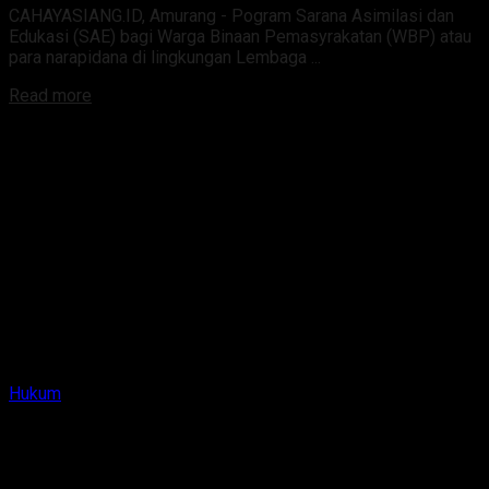
CAHAYASIANG.ID, Amurang - Pogram Sarana Asimilasi dan
Edukasi (SAE) bagi Warga Binaan Pemasyrakatan (WBP) atau
para narapidana di lingkungan Lembaga ...
Read more
Hukum
KemenkumHAM Sulut Bakal Gelar Operasi
“JAGRATARA” 2024