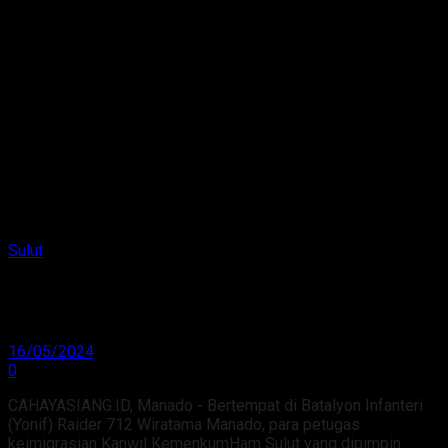
Sulut
Jajaran Imigrasi Sulut Latihan Tembak di Yonif 712
Manado
16/05/2024
0
CAHAYASIANG.ID, Manado - Bertempat di Batalyon Infanteri
(Yonif) Raider 712 Wiratama Manado, para petugas
keimigrasian Kanwil KemenkumHam Sulut yang dipimpin ...