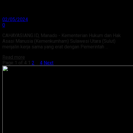
KemenkumHAM Sulut dan Pemkab Bolmut
Bersinergi Program Hukum
02/05/2024
0
CAHAYASIANG.ID, Manado - Kementerian Hukum dan Hak
Asasi Manusia (Kemenkumham) Sulawesi Utara (Sulut)
menjalin kerja sama yang erat dengan Pemerintah ...
Read more
Page 1 of 4
1
2
…
4
Next