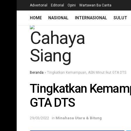
Advertorial
Editorial
Opini
Wartawan Ba Carita
HOME
NASIONAL
INTERNASIONAL
SULUT
Beranda
»
Tingkatkan Kemampuan, ASN Minut Ikut GTA DTS
Tingkatkan Kemamp
GTA DTS
29/03/2022
in
Minahasa Utara & Bitung