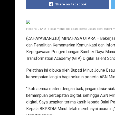
Share on Facebook
Peserta GTA DTS saat mengikuti acara pembukaan oleh Bupati 
(CAHAYASIANG.ID) MINAHASA UTARA – Bekerjas
dan Penelitian Kementerian Komunikasi dan Info
Kepegawaian Pengembangan Sumber Daya Manusi
Transformation Academy (GTA) Digital Talent Sch
Pelatihan ini dibuka oleh Bupati Minut Joune Es
kesempatan langka bagi seluruh peserta ASN Min
“Ikuti semua materi dengan baik, jangan disia-s
kemampuan percepatan digital, sehingga ASN Mi
digital. Saya ucapkan terima kasih lepada Bala
Kepala BKPSDM Minut telah membiayai acara ini,”