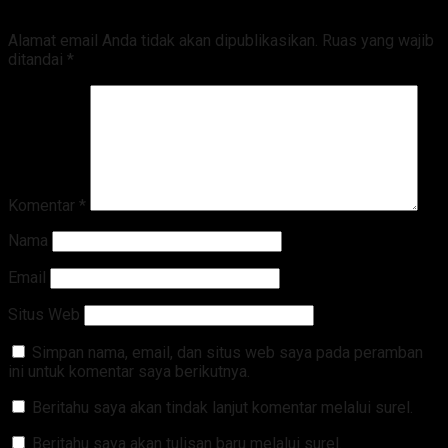
Tinggalkan Balasan
Alamat email Anda tidak akan dipublikasikan.
Ruas yang wajib
ditandai
*
Komentar
*
Nama
Email
Situs Web
Simpan nama, email, dan situs web saya pada peramban
ini untuk komentar saya berikutnya.
Beritahu saya akan tindak lanjut komentar melalui surel.
Beritahu saya akan tulisan baru melalui surel.