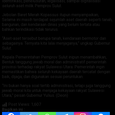
identifikasi, penelusuran, legalisasi, sampai digitalisasi
seluruh aset milik Pemprov Sulut.
Jebolan Baret Merah Kopassus itupun menyampaikan,
Selama ini masih terdapat sejumlah aset daerah seperti tanah,
bangunan, dan kendaraan dinas yang belum tertata atau
bahkan terindikasi tidak terurus.
“Aset-aset tersebut berupa tanah, kendaraan bermotor dan
sebagainya. Ternyata kita lalai menjaganya,” ungkap Gubernur
Sulut.
Kepala Pemerintahan Pemprov Sulut inipun menambahkan,
Bentuk tanggung jawab moral dan administratif pemerintah
provinsi terhadap rakyat Sulawesi Utara. Pemerintah ingin
memastikan bahwa seluruh kekayaan daerah tercatat dengan
baik, dijaga, dan digunakan sesuai peruntukan.
“Ini bukan hanya soal tertib administrasi, tetapi juga tanggung
jawab moral kita untuk menjaga kekayaan rakyat Sulawesi
Utara,” pesan Gubernur Yulius. (Deon)
Post Views:
1,607
Bagikan ini :