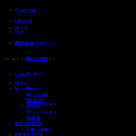
Advertorial
Editorial
Home
Opini
Wartawan Ba Carita
Nasional
Nusantara
Minggu, 9 Agustus 2026
Hankam
Login
Home
Nasional
Hukum
Nusantara
Hankam
Pemerintahan
Hukum
Pemerintahan
Politik
Politik
Internasional
Luar Negeri
Internasional
Sulut