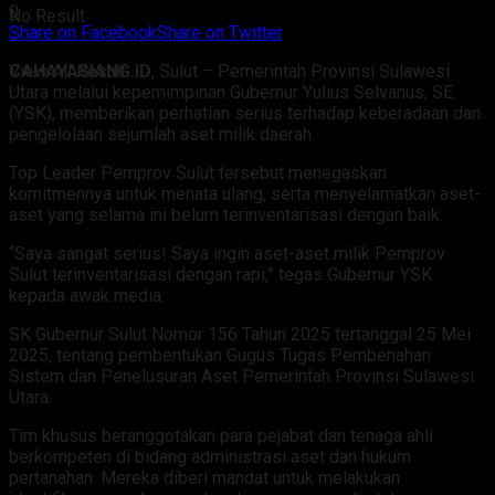
0
No Result
Share on Facebook
Share on Twitter
CAHAYASIANG.ID
, Sulut – Pemerintah Provinsi Sulawesi
View All Result
Utara melalui kepemimpinan Gubernur Yulius Selvanus, SE
(YSK), memberikan perhatian serius terhadap keberadaan dan
pengelolaan sejumlah aset milik daerah.
Top Leader Pemprov Sulut tersebut menegaskan
komitmennya untuk menata ulang, serta menyelamatkan aset-
aset yang selama ini belum terinventarisasi dengan baik.
“Saya sangat serius! Saya ingin aset-aset milik Pemprov
Sulut terinventarisasi dengan rapi,” tegas Gubernur YSK
kepada awak media.
SK Gubernur Sulut Nomor 156 Tahun 2025 tertanggal 25 Mei
2025, tentang pembentukan Gugus Tugas Pembenahan
Sistem dan Penelusuran Aset Pemerintah Provinsi Sulawesi
Utara.
Tim khusus beranggotakan para pejabat dan tenaga ahli
berkompeten di bidang administrasi aset dan hukum
pertanahan. Mereka diberi mandat untuk melakukan