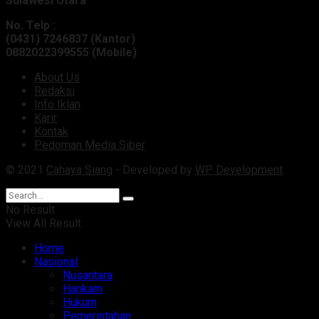
Sulawesi Utara
No. Telp :
(0431) 7246837 (Kantor)
0882022399555 (Mobile)
About Us
Redaksi
Info Iklan
Karir
Kontak
Pedoman Media Siber
© 2021
Cahaya Siang
- Developed by
WP Development
.
No Result
View All Result
Home
Nasional
Nusantara
Hankam
Hukum
Pemerintahan