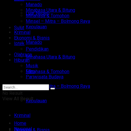
Manado
Minahasa Utara & Bitung
Luar Negeri
Minahasa & Tomohon
Minsel – Mitra – Bolmong Raya
Kepulauan
Sulut
Kriminal
Ekonomi & Bisnis
Manado
Iptek
Pendidikan
Olahraga
Minahasa Utara & Bitung
Hiburan
Musik
Film
Minahasa & Tomohon
Pariwisata Budaya
Minsel – Mitra – Bolmong Raya
No Result
View All Result
Kepulauan
Kriminal
Home
Nasional
Ekonomi & Bisnis