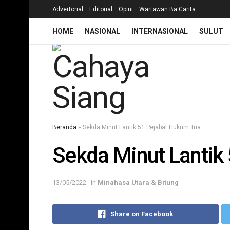
Advertorial
Editorial
Opini
Wartawan Ba Carita
HOME
NASIONAL
INTERNASIONAL
SULUT
Beranda
»
Sekda Minut Lantik 51 Pejabat Hukum Tua
Sekda Minut Lantik
13/05/2022
in
Minahasa Utara & Bitung
Share on Facebook