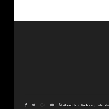
About Us
Redaksi
Info Ikl