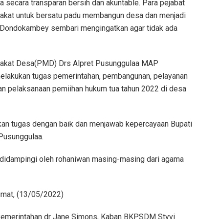
secara transparan bersih dan akuntable. Para pejabat
yarakat untuk bersatu padu membangun desa dan menjadi
up Dondokambey sembari mengingatkan agar tidak ada
rakat Desa(PMD) Drs Alpret Pusunggulaa MAP
melakukan tugas pemerintahan, pembangunan, pelayanan
n pelaksanaan pemiihan hukum tua tahun 2022 di desa
akan tugas dengan baik dan menjawab kepercayaan Bupati
 Pusunggulaa.
 didampingi oleh rohaniwan masing-masing dari agama
umat, (13/05/2022)
ng Pemerintahan dr Jane Simons, Kaban BKPSDM Styvi