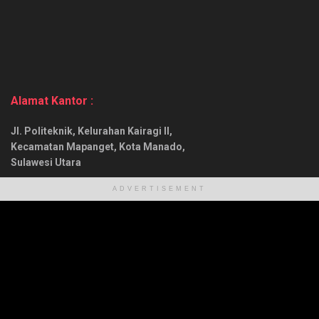
Alamat Kantor :
Jl. Politeknik, Kelurahan Kairagi II,
Kecamatan Mapanget, Kota Manado,
Sulawesi Utara
No. Telp :
ADVERTISEMENT
(0431) 7246837 (Kantor)
0882022399555 (Mobile)