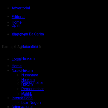
Advertorial
Editorial
Home
Opini
Wartawan Ba Carita
Nasional
Nusantara
Kamis, 6 Agustus 2026
Hankam
Login
Home
Nasional
Hukum
Nusantara
Hankam
Pemerintahan
Hukum
Pemerintahan
Politik
Politik
Internasional
Luar Negeri
Internasional
Sulut