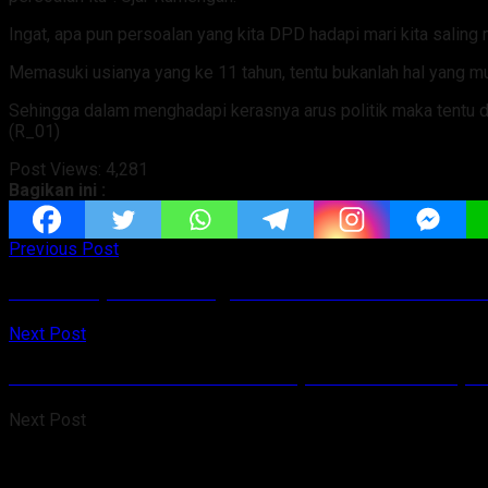
Ingat, apa pun persoalan yang kita DPD hadapi mari kita salin
Memasuki usianya yang ke 11 tahun, tentu bukanlah hal yang mu
Sehingga dalam menghadapi kerasnya arus politik maka tentu di
(R_01)
Post Views:
4,281
Bagikan ini :
Previous Post
Polres Kepulauan Sangihe dan Pemkab Resmi Tand
Next Post
Sekda Minahasa Hadiri Penutupan Pelatihan Kepem
Next Post