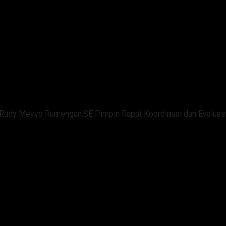
Rudy Meyvo Rumengan,SE Pimpin Rapat Koordinasi dan Evaluas
ua DPW Perindo Sulut Rudy Me