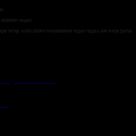
n.
 didalam negeri.
r tetap solid dalam menjalankan tugas-tugas dan kerja partai.
mbangunan SPPG Polri
025