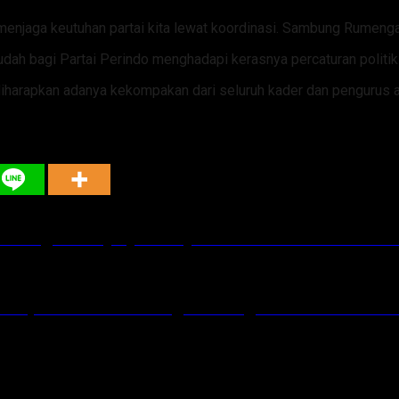
g menjaga keutuhan partai kita lewat koordinasi. Sambung Rumenga
dah bagi Partai Perindo menghadapi kerasnya percaturan politik
harapkan adanya kekompakan dari seluruh kader dan pengurus aga
atangani Perjanjian Pinjam Pakai Lahan untuk Pe
impinan Nasional Tingkat II Angkatan VIII Tahun 2