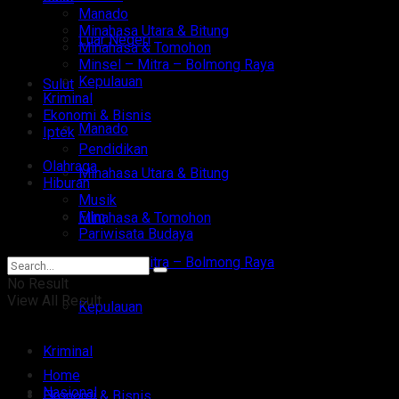
Manado
Minahasa Utara & Bitung
Luar Negeri
Minahasa & Tomohon
Minsel – Mitra – Bolmong Raya
Kepulauan
Sulut
Kriminal
Ekonomi & Bisnis
Manado
Iptek
Pendidikan
Olahraga
Minahasa Utara & Bitung
Hiburan
Musik
Film
Minahasa & Tomohon
Pariwisata Budaya
Minsel – Mitra – Bolmong Raya
No Result
View All Result
Kepulauan
Kriminal
Home
Nasional
Ekonomi & Bisnis