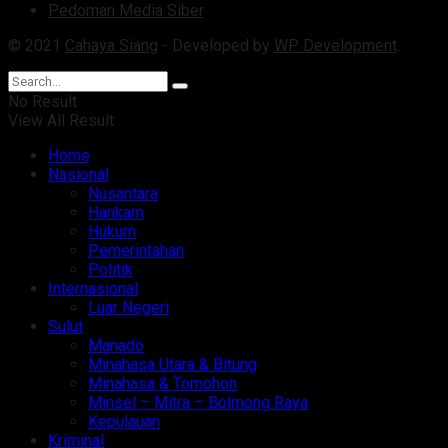
Pedoman Media Siber
© 2021
Cahaya Siang
- Developed by
WP Development
.
No Result
View All Result
Home
Nasional
Nusantara
Hankam
Hukum
Pemerintahan
Politik
Internasional
Luar Negeri
Sulut
Manado
Minahasa Utara & Bitung
Minahasa & Tomohon
Minsel – Mitra – Bolmong Raya
Kepulauan
Kriminal