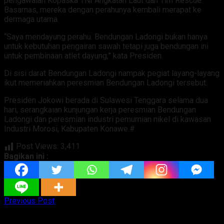
pengawalan Kopaska TNI Angkatan Laut dan Tim Rescue
Basarnas, mereka dengan perahunya kembali merapat ke
dermaga utama.
“Saya mendayung perahu. Bendungan Ladongi bukan hanya
untuk kebutuhan pengairan sawah tetapi juga bendungan ini
untuk pembinaan atlet dayung,” kata Presiden.
Di sisi darat Bendungan Ladongi nampak pegiat layang-layang
ikut memeriahkan peresmian Bendungan Ladongi tersebut.
Presiden Jokowi berada di Sulawesi Tenggara selama dua
hari, serangkaian kunjungan kerja peresmian Bendungan
Ladongi dan peresmian industri pemurnian nikel di kawasan
Industri Morosi, Kabupaten Konawe.#
Post Views:
3,411
Bagikan ini :
Previous Post
Beneficial Ownership Menjamin Investasi di