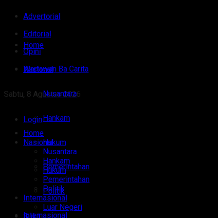
Advertorial
Editorial
Home
Opini
Wartawan Ba Carita
Nasional
Nusantara
Sabtu, 8 Agustus 2026
Hankam
Login
Home
Nasional
Hukum
Nusantara
Hankam
Pemerintahan
Hukum
Pemerintahan
Politik
Politik
Internasional
Luar Negeri
Internasional
Sulut