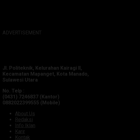
ADVERTISEMENT
Alamat Kantor :
Jl. Politeknik, Kelurahan Kairagi II,
Kecamatan Mapanget, Kota Manado,
Sulawesi Utara
No. Telp :
(0431) 7246837 (Kantor)
0882022399555 (Mobile)
About Us
Redaksi
Info Iklan
Karir
Kontak