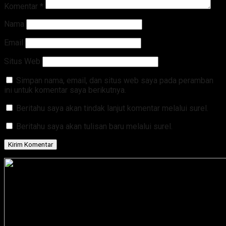
Komentar
*
Nama
Email
Situs Web
Simpan nama, email, dan situs web saya pada peramban
ini untuk komentar saya berikutnya.
Beritahu saya akan tindak lanjut komentar melalui surel.
Beritahu saya akan tulisan baru melalui surel.