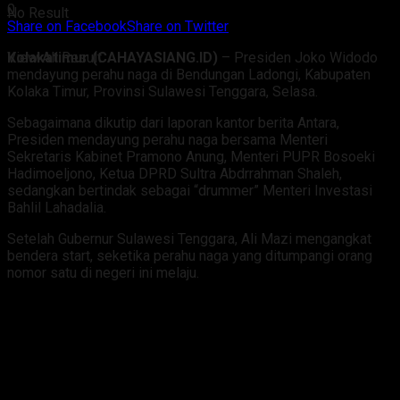
0
No Result
Share on Facebook
Share on Twitter
Kolakatimur (CAHAYASIANG.ID)
– Presiden Joko Widodo
View All Result
mendayung perahu naga di Bendungan Ladongi, Kabupaten
Kolaka Timur, Provinsi Sulawesi Tenggara, Selasa.
Sebagaimana dikutip dari laporan kantor berita Antara,
Presiden mendayung perahu naga bersama Menteri
Sekretaris Kabinet Pramono Anung, Menteri PUPR Bosoeki
Hadimoeljono, Ketua DPRD Sultra Abdrrahman Shaleh,
sedangkan bertindak sebagai “drummer” Menteri Investasi
Bahlil Lahadalia.
Setelah Gubernur Sulawesi Tenggara, Ali Mazi mengangkat
bendera start, seketika perahu naga yang ditumpangi orang
nomor satu di negeri ini melaju.