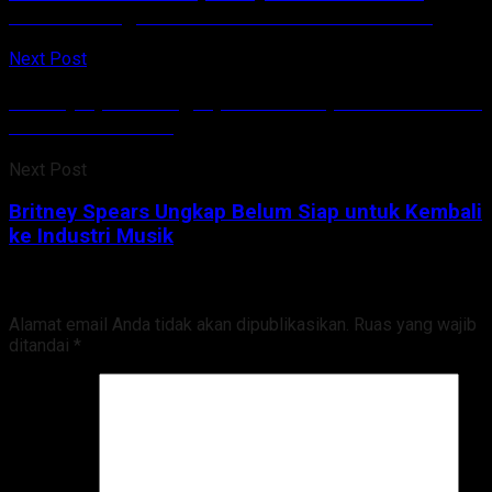
VTube sebagai Swasta Pertama di Indonesia
Next Post
Britney Spears Ungkap Belum Siap untuk Kembali
ke Industri Musik
Next Post
Britney Spears Ungkap Belum Siap untuk Kembali
ke Industri Musik
Tinggalkan Balasan
Alamat email Anda tidak akan dipublikasikan.
Ruas yang wajib
ditandai
*