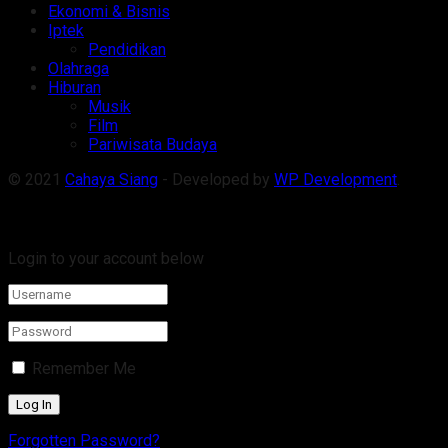
Ekonomi & Bisnis
Iptek
Pendidikan
Olahraga
Hiburan
Musik
Film
Pariwisata Budaya
© 2021
Cahaya Siang
- Developed by
WP Development
.
Welcome Back!
Login to your account below
Remember Me
Forgotten Password?