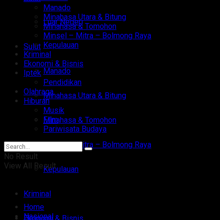
Manado
Minahasa Utara & Bitung
Luar Negeri
Minahasa & Tomohon
Minsel – Mitra – Bolmong Raya
Kepulauan
Sulut
Kriminal
Ekonomi & Bisnis
Manado
Iptek
Pendidikan
Olahraga
Minahasa Utara & Bitung
Hiburan
Musik
Film
Minahasa & Tomohon
Pariwisata Budaya
Minsel – Mitra – Bolmong Raya
No Result
View All Result
Kepulauan
Kriminal
Home
Nasional
Ekonomi & Bisnis