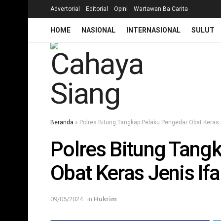
Advertorial
Editorial
Opini
Wartawan Ba Carita
HOME
NASIONAL
INTERNASIONAL
SULUT
Beranda
»
Polres Bitung Tangkap Pelaku Pengedar Obat Keras J
Polres Bitung Tang
Obat Keras Jenis Ifa
09/05/2024
in
Hukrim