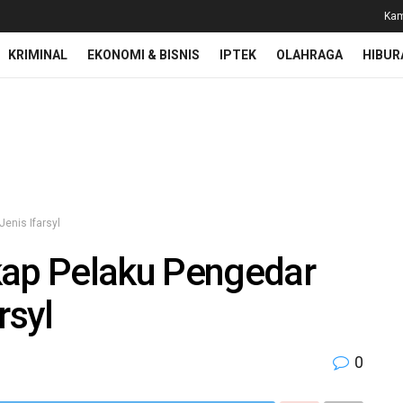
Kam
KRIMINAL
EKONOMI & BISNIS
IPTEK
OLAHRAGA
HIBUR
enis Ifarsyl
kap Pelaku Pengedar
rsyl
0