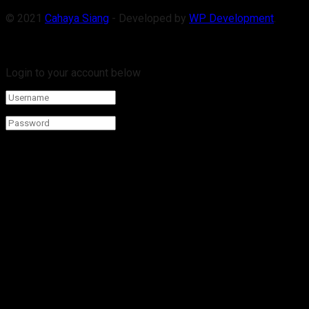
© 2021
Cahaya Siang
- Developed by
WP Development
.
Welcome Back!
Login to your account below
Remember Me
Forgotten Password?
Retrieve your password
Please enter your username or email address to reset your
password.