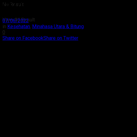
(07/06/2022)
No Result
View All Result
07/06/2022
in
Kesehatan
,
Minahasa Utara & Bitung
0
Share on Facebook
Share on Twitter