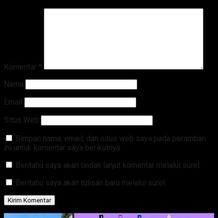
Komentar
*
Nama
Email
Situs Web
Simpan nama, email, dan situs web saya pada peramban
ini untuk komentar saya berikutnya.
Beritahu saya akan tindak lanjut komentar melalui surel.
Beritahu saya akan tulisan baru melalui surel.