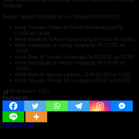
Poliklinik.
Berikut Jadwal Poliklinik hari ini, Selasa (07/06/2022)
Klinik Penyakit Dalam dr. Catrien Berhandus,Sp.PD
(13.00 sd 16.00)
Klinik Bedah dr. Erikson Sipayung,Sp.B (12.00 sd 15.00)
Klinik Kandungan dr. Henny Palapa,Sp.OG (13.00 sd
16.00)
Klinik Anak dr. Novalin Sumendap,Sp.A (09.00 sd 12.00)
Klinik Kandungan dr. Henny Palapa,Sp.OG (16.00 sd
18.00)
Klinik Mata dr. Harsani Lampus, Sp.M (09.00 sd 12.00)
Klinik Gigi drg. Windah M. Longkutoy (09.00 sd 13.00)
Post Views:
3,535
Bagikan ini :
Previous Post
Ini Dia Jadwal Poliklinik RSU GMIM Kalooran