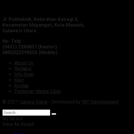
Alamat Kantor :
Jl. Politeknik, Kelurahan Kairagi II,
Kecamatan Mapanget, Kota Manado,
Sulawesi Utara
No. Telp :
(0431) 7246837 (Kantor)
0882022399555 (Mobile)
About Us
Redaksi
Info Iklan
Karir
Kontak
Pedoman Media Siber
© 2021
Cahaya Siang
- Developed by
WP Development
.
No Result
View All Result