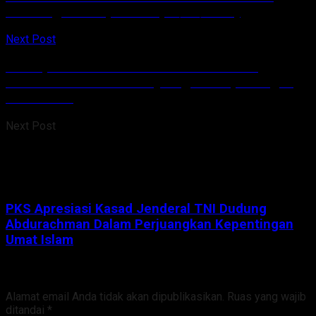
Amurang Hari Ini, Selasa (07/06/2022)
Next Post
PKS Apresiasi Kasad Jenderal TNI Dudung
Abdurachman Dalam Perjuangkan Kepentingan
Umat Islam
Next Post
PKS Apresiasi Kasad Jenderal TNI Dudung
Abdurachman Dalam Perjuangkan Kepentingan
Umat Islam
Tinggalkan Balasan
Alamat email Anda tidak akan dipublikasikan.
Ruas yang wajib
ditandai
*