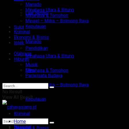
Manado
Minahasa Utara & Bitung
Luar Negeri
Minahasa & Tomohon
Minsel – Mitra – Bolmong Raya
Kepulauan
Sulut
Kriminal
Ekonomi & Bisnis
Manado
Iptek
Pendidikan
Olahraga
Minahasa Utara & Bitung
Hiburan
Musik
Film
Minahasa & Tomohon
Pariwisata Budaya
Minsel – Mitra – Bolmong Raya
No Result
View All Result
Kepulauan
Kriminal
Home
Nasional
Ekonomi & Bisnis