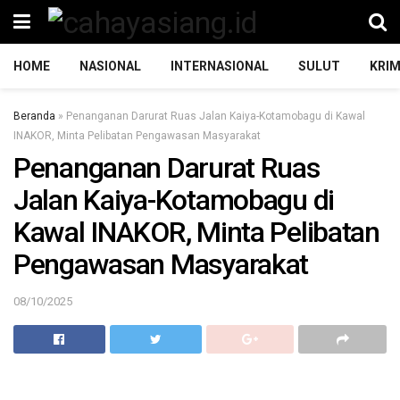
HOME
NASIONAL
INTERNASIONAL
SULUT
KRIM
Beranda
»
Penanganan Darurat Ruas Jalan Kaiya-Kotamobagu di Kawal
INAKOR, Minta Pelibatan Pengawasan Masyarakat
Penanganan Darurat Ruas
Jalan Kaiya-Kotamobagu di
Kawal INAKOR, Minta Pelibatan
Pengawasan Masyarakat
08/10/2025