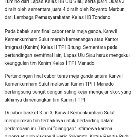
Tumino dari Lapas Kelas IIB Ulu Siau, serta juar4. Juara 3
diraih oleh sementara juara 4 diraih oleh Royanto Marbun
dari Lembaga Pemasyarakatan Kelas IIB Tondano.
Pada babak semifinal cabor tenis meja ganda, Kanwil
Kemenkumham Sulut meraih kemenangan atas Kantor
Imigrasi (Kanim) Kelas II TPI Bitung, Sementara pada
pertandingan semifinal lain, Lapas Ulu Siau harus mengakui
keunggulan tim Kanim Kelas Ì TPI Manado.
Pertandingan final cabor tenis meja ganda antara Kanwil
Kemenkumham Sulut melawan Kanim TPI I Manado
berlangsung sengit dengan saling kejar mengejar skor, yang
akhirnya dimenangkan tim Kanim I TPI
Di cabor basket 3 on 3, Kanwil Kemenkumham Sulut
mengirimkan tim terbaiknya untuk bertanding dalam
perlombaan ini. Tim ini “dianggap” istimewa karena
diperkuat oleh Kakanwil Haris Sukamto, Ketua Panitia Rudy