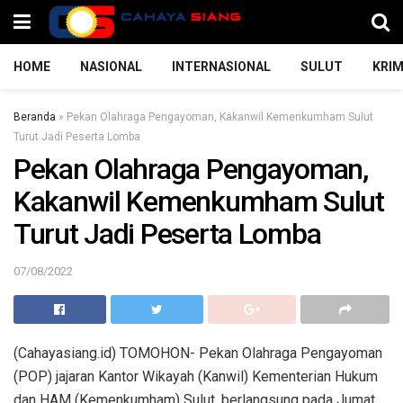
HOME
NASIONAL
INTERNASIONAL
SULUT
KRIM
Beranda
»
Pekan Olahraga Pengayoman, Kakanwil Kemenkumham Sulut
Turut Jadi Peserta Lomba
Pekan Olahraga Pengayoman,
Kakanwil Kemenkumham Sulut
Turut Jadi Peserta Lomba
07/08/2022
(Cahayasiang.id) TOMOHON- Pekan Olahraga Pengayoman
(POP) jajaran Kantor Wikayah (Kanwil) Kementerian Hukum
dan HAM (Kemenkumham) Sulut, berlangsung pada Jumat