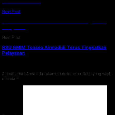
Berhentikan PTM
Next Post
RSU GMIM Tonsea Airmadidi Terus Tingkatkan
Pelayanan
Next Post
RSU GMIM Tonsea Airmadidi Terus Tingkatkan
Pelayanan
Tinggalkan Balasan
Alamat email Anda tidak akan dipublikasikan.
Ruas yang wajib
ditandai
*