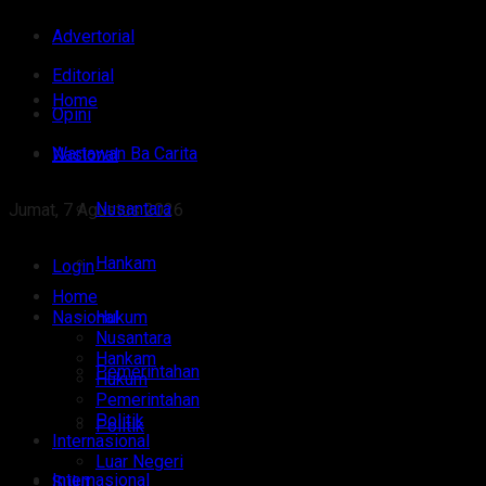
Advertorial
Editorial
Home
Opini
Wartawan Ba Carita
Nasional
Nusantara
Jumat, 7 Agustus 2026
Hankam
Login
Home
Nasional
Hukum
Nusantara
Hankam
Pemerintahan
Hukum
Pemerintahan
Politik
Politik
Internasional
Luar Negeri
Internasional
Sulut