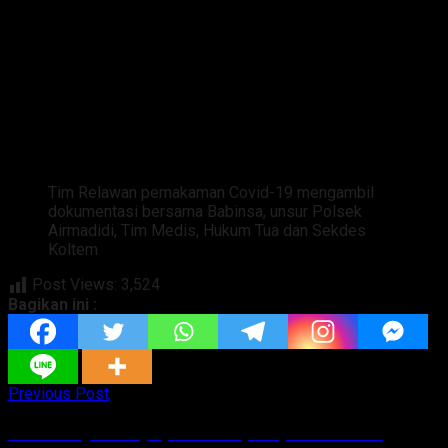
Tim Relawan pemakaman Covid-19 mengambil
dokumentasi bersama Babinsa, unsur Polsek
Airmadidi, Tim Medis, Hukum Tua dan Sekdes
Koltem
Post Views:
3,524
Bagikan ini :
Previous Post
Ada Pelajar Terpapar Covid, Dikpora Talaud