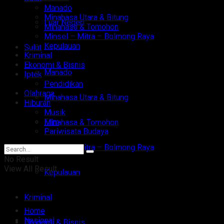
Manado
Minahasa Utara & Bitung
Luar Negeri
Minahasa & Tomohon
Minsel – Mitra – Bolmong Raya
Kepulauan
Sulut
Kriminal
Ekonomi & Bisnis
Manado
Iptek
Pendidikan
Olahraga
Minahasa Utara & Bitung
Hiburan
Musik
Film
Minahasa & Tomohon
Pariwisata Budaya
Minsel – Mitra – Bolmong Raya
No Result
View All Result
Kepulauan
Kriminal
Home
Nasional
Ekonomi & Bisnis