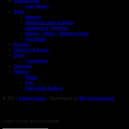
Internasional
Luar Negeri
Sulut
Manado
Minahasa Utara & Bitung
Minahasa & Tomohon
Minsel – Mitra – Bolmong Raya
Kepulauan
Kriminal
Ekonomi & Bisnis
Iptek
Pendidikan
Olahraga
Hiburan
Musik
Film
Pariwisata Budaya
© 2021
Cahaya Siang
- Developed by
WP Development
.
Welcome Back!
Login to your account below