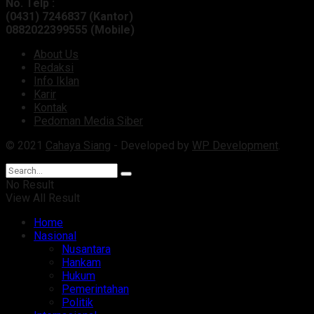
No. Telp :
(0431) 7246837 (Kantor)
0882022399555 (Mobile)
About Us
Redaksi
Info Iklan
Karir
Kontak
Pedoman Media Siber
© 2021
Cahaya Siang
- Developed by
WP Development
.
No Result
View All Result
Home
Nasional
Nusantara
Hankam
Hukum
Pemerintahan
Politik