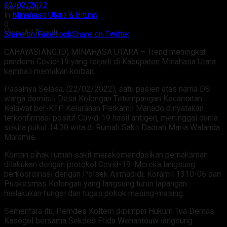
22/02/2022
No Result
in
Minahasa Utara & Bitung
0
View All Result
Share on Facebook
Share on Twitter
CAHAYASIANG.ID) MINAHASA UTARA – Trend meningkat
pandemi Covid-19 yang terjadi di Kabupaten Minahasa Utara
kembali memakan korban.
Pasalnya Selasa, (22/02/2022), satu pasien atas nama DS
warga domisili Desa Kolongan Tetempangan Kecamatan
Kalawat ber-KTP Kelurahan Perkamil Manado dinyatakan
terkonfirmasi positif Covid-19 hasil antigen, meninggal dunia
sekira pukul 14.30 wita di Rumah Sakit Daerah Maria Walanda
Maramis.
Kontan pihak rumah sakit merekomendasikan pemakaman
dilakukan dengan protokol Covid-19. Mereka langsung
berkoordinasi dengan Polsek Airmadidi, Koramil 1310-06 dan
Puskesmas Kolongan yang langsung turun lapangan
melakukan fungsi dan tugas pokok masing-masing.
Sementara itu, Pemdes Koltem dipimpin Hukum Tua Demas
Kasegel bersama Sekdes Frida Wehantouw langsung