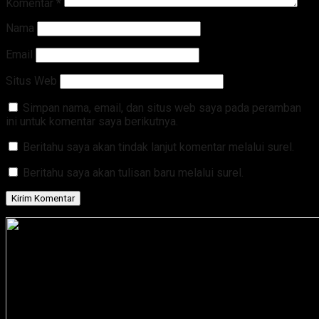
Komentar
*
Nama
Email
Situs Web
Simpan nama, email, dan situs web saya pada peramban
ini untuk komentar saya berikutnya.
Beritahu saya akan tindak lanjut komentar melalui surel.
Beritahu saya akan tulisan baru melalui surel.