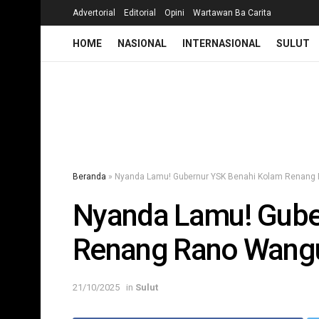
Advertorial
Editorial
Opini
Wartawan Ba Carita
HOME
NASIONAL
INTERNASIONAL
SULUT
Beranda
»
Nyanda Lamu! Gubernur YSK Benahi Kolam Renang
Nyanda Lamu! Gube
Renang Rano Wangu
21/10/2025
in
Sulut