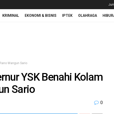
Jum
KRIMINAL
EKONOMI & BISNIS
IPTEK
OLAHRAGA
HIBUR
 Rano Wangun Sario
rnur YSK Benahi Kolam
n Sario
0